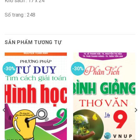
Khổ sách : 17 x 24
Số trang : 248
SẢN PHẨM TƯƠNG TỰ
-30%
-30%