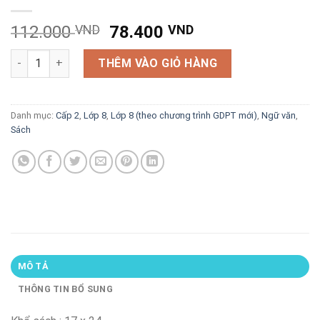
Giá
Giá
112.000
VND
78.400
VND
gốc
hiện
Phân tích, bình giảng thơ văn dành cho học sinh lớp 8 số lượn
là:
tại
THÊM VÀO GIỎ HÀNG
112.000 VND.
là:
78.400 VND.
Danh mục:
Cấp 2
,
Lớp 8
,
Lớp 8 (theo chương trình GDPT mới)
,
Ngữ văn
,
Sách
MÔ TẢ
THÔNG TIN BỔ SUNG