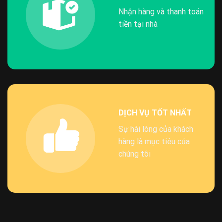
Nhận hàng và thanh toán
tiền tại nhà
DỊCH VỤ TỐT NHẤT
Sự hài lòng của khách
hàng là mục tiêu của
chúng tôi