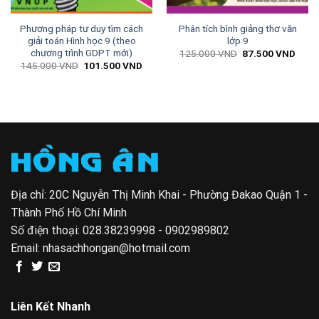
Phương pháp tư duy tìm cách
Phân tích bình giảng thơ văn
giải toán Hình học 9 (theo
lớp 9
chương trình GDPT mới)
Giá
Giá
125.000
VND
87.500
VND
gốc
hiện
Giá
Giá
145.000
VND
101.500
VND
là:
tại
gốc
hiện
125.000 VND.
là:
là:
tại
87.5
145.000 VND.
là:
n
101.500 VND.
000 VND.
Địa chỉ: 20C Nguyễn Thị Minh Khai - Phường Đakao Quận 1 -
Thành Phố Hồ Chí Minh
Số điện thoại:
028.38239998 - 0902989802
Email:
nhasachhongan@hotmail.com
Liên Kết Nhanh