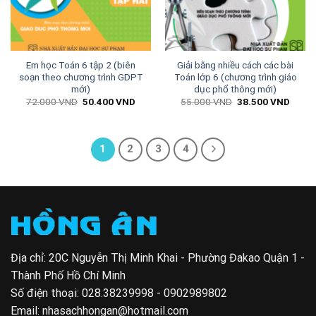
Em học Toán 6 tập 2 (biên
Giải bằng nhiều cách các bài
soạn theo chương trình GDPT
Toán lớp 6 (chương trình giáo
mới)
dục phổ thông mới)
Giá
Giá
Giá
Giá
72.000
VND
50.400
VND
55.000
VND
38.500
VND
gốc
hiện
gốc
hiện
là:
tại
là:
tại
72.000 VND.
là:
55.000 VND.
là:
50.400 VND.
38.50
1
2
3
4
Địa chỉ: 20C Nguyễn Thị Minh Khai - Phường Đakao Quận 1 -
Thành Phố Hồ Chí Minh
Số điện thoại:
028.38239998 - 0902989802
Email:
nhasachhongan@hotmail.com