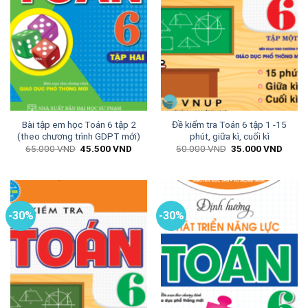
Bài tập em học Toán 6 tập 2
Đề kiểm tra Toán 6 tập 1 -15
(theo chương trình GDPT mới)
phút, giữa kì, cuối kì
Giá
Giá
Giá
Giá
65.000
VND
45.500
VND
50.000
VND
35.000
VND
gốc
hiện
gốc
hiện
là:
tại
là:
tại
65.000 VND.
là:
50.000 VND.
là:
45.500 VND.
35.00
-30%
-30%