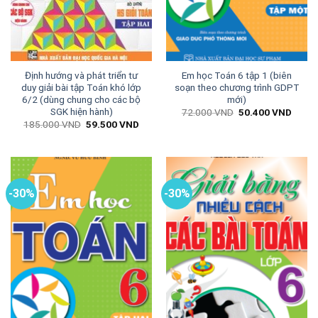
Định hướng và phát triển tư
Em học Toán 6 tập 1 (biên
duy giải bài tập Toán khó lớp
soạn theo chương trình GDPT
6/2 (dùng chung cho các bộ
mới)
SGK hiện hành)
Giá
Giá
72.000
VND
50.400
VND
gốc
hiện
Giá
Giá
185.000
VND
59.500
VND
là:
tại
gốc
hiện
72.000 VND.
là:
là:
tại
50.40
185.000 VND.
là:
59.500 VND.
-30%
-30%