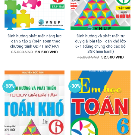
Định hướng phát triển năng lực
Định hướng và phát triển tư
Toán 6 tập 2 (biên soạn theo
duy giải bài tập Toán khó lớp
chương trình GDPT mới)-KN
6/1 (dùng chung cho các bộ
SGK hiện hành)
Giá
Giá
85.000
VND
59.500
VND
gốc
hiện
Giá
Giá
75.000
VND
52.500
VND
là:
tại
gốc
hiện
85.000 VND.
là:
là:
tại
59.500 VND.
75.000 VND.
là:
52.50
-68%
-30%