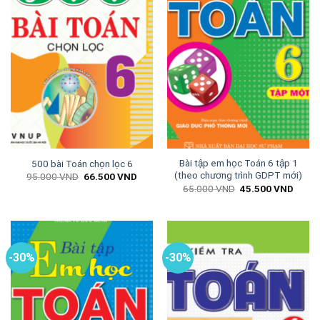
Bài tập em học Toán 6 tập 1
500 bài Toán chọn lọc 6
(theo chương trình GDPT mới)
Giá
Giá
95.000
VND
66.500
VND
gốc
hiện
Giá
Giá
65.000
VND
45.500
VND
là:
tại
gốc
hiện
95.000 VND.
là:
là:
tại
66.500 VND.
65.000 VND.
là:
45.50
-30%
-30%