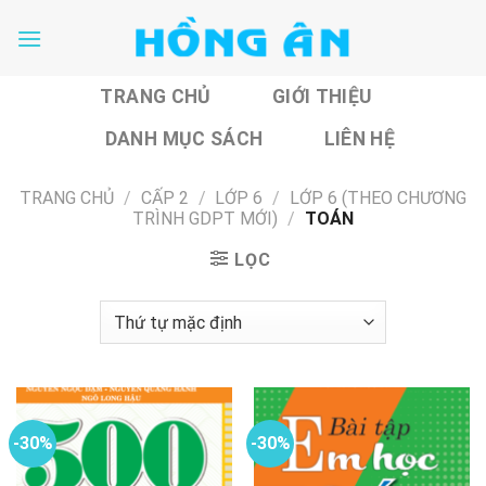
Skip
to
content
TRANG CHỦ
GIỚI THIỆU
DANH MỤC SÁCH
LIÊN HỆ
TRANG CHỦ
/
CẤP 2
/
LỚP 6
/
LỚP 6 (THEO CHƯƠNG
TRÌNH GDPT MỚI)
/
TOÁN
LỌC
-30%
-30%