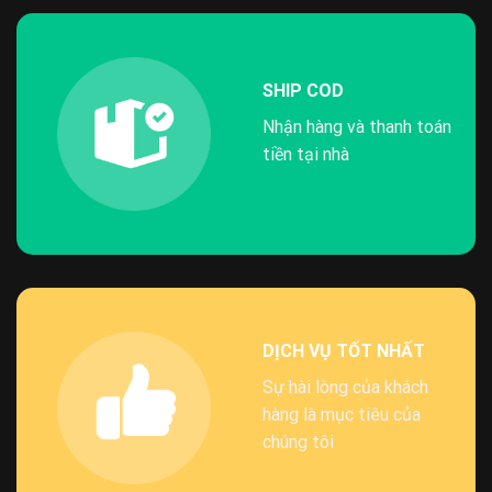
SHIP COD
Nhận hàng và thanh toán
tiền tại nhà
DỊCH VỤ TỐT NHẤT
Sự hài lòng của khách
hàng là mục tiêu của
chúng tôi