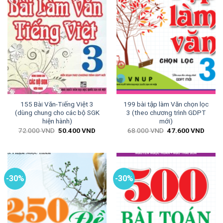
155 Bài Văn-Tiếng Việt 3
199 bài tập làm Văn chọn lọc
(dùng chung cho các bộ SGK
3 (theo chương trình GDPT
hiện hành)
mới)
Giá
Giá
Giá
Giá
72.000
VND
50.400
VND
68.000
VND
47.600
VND
gốc
hiện
gốc
hiện
là:
tại
là:
tại
72.000 VND.
là:
68.000 VND.
là:
50.400 VND.
47.60
-30%
-30%