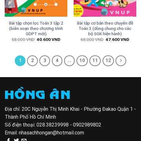
Bài tập chọn lọc Toán 3 tập 2
Bài tập cơ bản theo chuyên đề
(biên soạn theo chương trình
Toán 3 (dùng chung cho các
GDPT mới)
bộ SGK hiện hành)
Giá
Giá
Giá
Giá
58.000
VND
40.600
VND
68.000
VND
47.600
VND
gốc
hiện
gốc
hiện
là:
tại
là:
tại
58.000 VND.
là:
68.000 VND.
là:
40.600 VND.
47.60
1
2
3
4
…
10
11
12
Địa chỉ: 20C Nguyễn Thị Minh Khai - Phường Đakao Quận 1 -
Thành Phố Hồ Chí Minh
Số điện thoại:
028.38239998 - 0902989802
Email:
nhasachhongan@hotmail.com