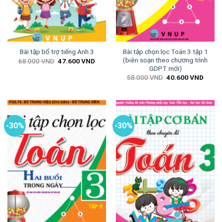
Bài tập chọn lọc Toán 3 tập 1
Bài tập bổ trợ tiếng Anh 3
(biên soạn theo chương trình
Giá
Giá
68.000
VND
47.600
VND
gốc
hiện
GDPT mới)
là:
tại
Giá
Giá
58.000
VND
40.600
VND
68.000 VND.
là:
gốc
hiện
47.600 VND.
là:
tại
58.000 VND.
là:
40.60
-30%
-30%