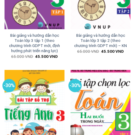
Bài giảng và hướng dẫn học
Bài giảng và hướng dẫn học
Toán lớp 3 tập 1 (theo
Toán lớp 3 tập 2 (theo
chương trình GDPT mới, định
chương trình GDPT mới) – KN
hướng phát triển năng lực)
Giá
Giá
65.000
VND
45.500
VND
gốc
hiện
Giá
Giá
65.000
VND
45.500
VND
là:
tại
gốc
hiện
65.000 VND.
là:
là:
tại
45.50
65.000 VND.
là:
45.500 VND.
-30%
-30%