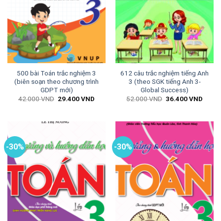
500 bài Toán trắc nghiệm 3
612 câu trắc nghiệm tiếng Anh
(biên soạn theo chương trình
3 (theo SGK tiếng Anh 3-
GDPT mới)
Global Success)
Giá
Giá
Giá
Giá
42.000
VND
29.400
VND
52.000
VND
36.400
VND
gốc
hiện
gốc
hiện
là:
tại
là:
tại
42.000 VND.
là:
52.000 VND.
là:
29.400 VND.
36.40
-30%
-30%