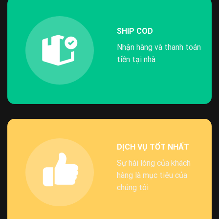
SHIP COD
Nhận hàng và thanh toán
tiền tại nhà
DỊCH VỤ TỐT NHẤT
Sự hài lòng của khách
hàng là mục tiêu của
chúng tôi