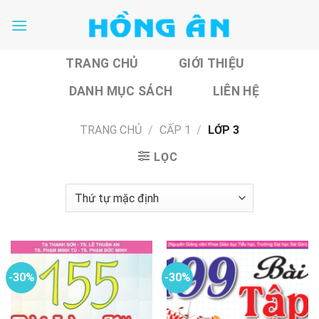
Skip
to
content
TRANG CHỦ
GIỚI THIỆU
DANH MỤC SÁCH
LIÊN HỆ
TRANG CHỦ
/
CẤP 1
/
LỚP 3
LỌC
-30%
-30%