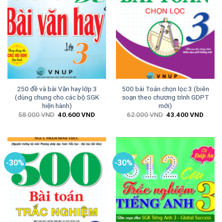
250 đề và bài Văn hay lớp 3
500 bài Toán chọn lọc 3 (biên
(dùng chung cho các bộ SGK
soạn theo chương trình GDPT
hiện hành)
mới)
Giá
Giá
Giá
Giá
58.000
VND
40.600
VND
62.000
VND
43.400
VND
gốc
hiện
gốc
hiện
là:
tại
là:
tại
58.000 VND.
là:
62.000 VND.
là:
40.600 VND.
43.40
-30%
-30%