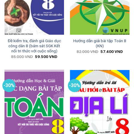
Đề kiểm tra, đánh giá Giáo dục
Hướng dẫn giải bài tập Toán 8
công dân 8 (bám sát SGK Kết
(KN)
nối tri thức với cuộc sống)
Giá
Giá
82.000
VND
57.400
VND
gốc
hiện
Giá
Giá
85.000
VND
59.500
VND
là:
tại
gốc
hiện
82.000 VND.
là:
là:
tại
57.40
85.000 VND.
là:
59.500 VND.
-30%
-30%