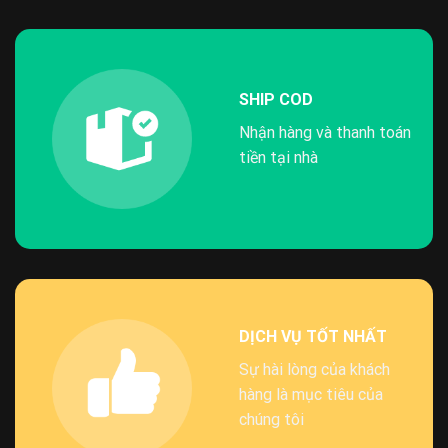
SHIP COD
Nhận hàng và thanh toán
tiền tại nhà
DỊCH VỤ TỐT NHẤT
Sự hài lòng của khách
hàng là mục tiêu của
chúng tôi