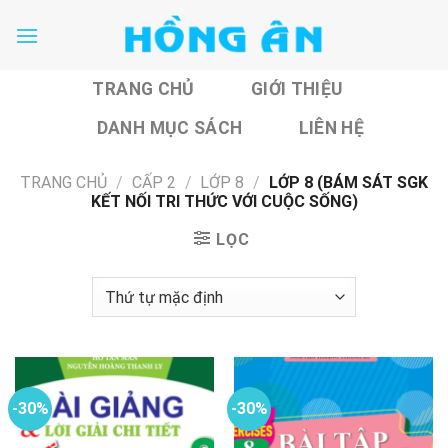
Skip
to
content
TRANG CHỦ
GIỚI THIỆU
DANH MỤC SÁCH
LIÊN HỆ
TRANG CHỦ
/
CẤP 2
/
LỚP 8
/
LỚP 8 (BÁM SÁT SGK
KẾT NỐI TRI THỨC VỚI CUỘC SỐNG)
LỌC
-30%
-30%