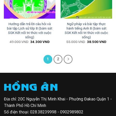
Hướng dẫn trả lời câu hỏi và
Ngữ pháp và bài tập thực
bài tập Lịch sử lớp 8 (bám sát
hành tiếng Anh 8 (bám sát
SGK Kết nối tri thức với cuộc
SGK Kết nối tri thức với cuộc
sống)
sống)
Giá
Giá
Giá
Giá
49.000
VND
34.300
VND
55.000
VND
38.500
VND
gốc
hiện
gốc
hiện
là:
tại
là:
tại
49.000 VND.
là:
55.000 VND.
là:
34.300 VND.
38.50
1
2
Địa chỉ: 20C Nguyễn Thị Minh Khai - Phường Đakao Quận 1 -
Thành Phố Hồ Chí Minh
Số điện thoại:
028.38239998 - 0902989802