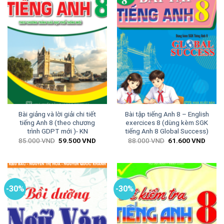
Bài giảng và lời giải chi tiết
Bài tập tiếng Anh 8 – English
tiếng Anh 8 (theo chương
exercices 8 (dùng kèm SGK
trình GDPT mới )- KN
tiếng Anh 8 Global Success)
Giá
Giá
Giá
Giá
85.000
VND
59.500
VND
88.000
VND
61.600
VND
gốc
hiện
gốc
hiện
là:
tại
là:
tại
85.000 VND.
là:
88.000 VND.
là:
59.500 VND.
61.60
-30%
-30%