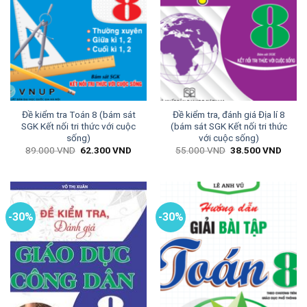
Đề kiểm tra Toán 8 (bám sát
Đề kiểm tra, đánh giá Địa lí 8
SGK Kết nối tri thức với cuộc
(bám sát SGK Kết nối tri thức
sống)
với cuộc sống)
Giá
Giá
Giá
Giá
89.000
VND
62.300
VND
55.000
VND
38.500
VND
gốc
hiện
gốc
hiện
là:
tại
là:
tại
89.000 VND.
là:
55.000 VND.
là:
62.300 VND.
38.50
-30%
-30%