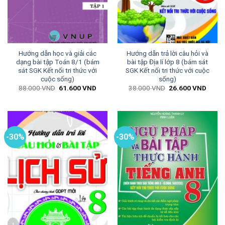
Hướng dẫn học và giải các
Hướng dẫn trả lời câu hỏi và
dạng bài tập Toán 8/1 (bám
bài tập Địa lí lớp 8 (bám sát
sát SGK Kết nối tri thức với
SGK Kết nối tri thức với cuộc
cuộc sống)
sống)
Giá
Giá
Giá
Giá
88.000
VND
61.600
VND
38.000
VND
26.600
VND
gốc
hiện
gốc
hiện
là:
tại
là:
tại
88.000 VND.
là:
38.000 VND.
là:
61.600 VND.
26.60
-30%
-30%