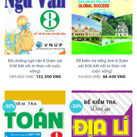
Bồi dưỡng ngữ văn 8 (bám sát
Đề kiểm tra tiếng Anh 8 (bám
SGK Kết nối tri thức với cuộc
sát SGK Kết nối tri thức với
sống)
cuộc sống)
Giá
Giá
Giá
Giá
189.000
VND
132.300
VND
92.000
VND
64.400
VND
gốc
hiện
gốc
hiện
là:
tại
là:
tại
189.000 VND.
là:
92.000 VND.
là:
132.300 VND.
64.40
-30%
-30%