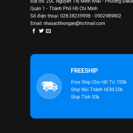
Địa chỉ: 20C Nguyễn Thị Minh Khai - Phường Đak
Quận 1 - Thành Phố Hồ Chí Minh
Số điện thoại:
028.38239998 - 0902989802
Email:
nhasachhongan@hotmail.com
FREESHIP
Free Ship Cho HĐ Từ 150k
Ship Nội Thành HCM 20k
Ship Tỉnh 30k