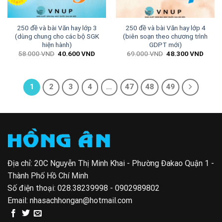
250 đề và bài Văn hay lớp 3
250 đề và bài Văn hay lớp 4
(dùng chung cho các bộ SGK
(biên soạn theo chương trình
hiện hành)
GDPT mới)
Giá
Giá
Giá
Giá
58.000
VND
40.600
VND
69.000
VND
48.300
VND
gốc
hiện
gốc
hiện
là:
tại
là:
tại
58.000 VND.
là:
69.000 VND.
là:
40.600 VND.
48.30
1
2
3
4
…
47
48
49
Địa chỉ: 20C Nguyễn Thị Minh Khai - Phường Đakao Quận 1 -
Thành Phố Hồ Chí Minh
Số điện thoại:
028.38239998 - 0902989802
Email:
nhasachhongan@hotmail.com