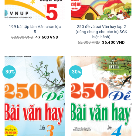
199 bài tập làm Văn chọn lọc
250 đề và bài Văn hay lớp 2
5
(dùng chung cho các bộ SGK
hiện hành)
Giá
Giá
68.000
VND
47.600
VND
gốc
hiện
Giá
Giá
52.000
VND
36.400
VND
là:
tại
gốc
hiện
68.000 VND.
là:
là:
tại
47.600 VND.
52.000 VND.
là:
36.40
-30%
-30%