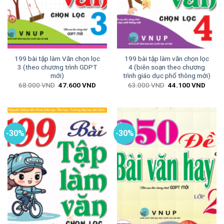
199 bài tập làm Văn chọn lọc
199 bài tập làm văn chọn lọc
3 (theo chương trình GDPT
4 (biên soạn theo chương
mới)
trình giáo dục phổ thông mới)
Giá
Giá
Giá
Giá
68.000
VND
47.600
VND
63.000
VND
44.100
VND
gốc
hiện
gốc
hiện
là:
tại
là:
tại
68.000 VND.
là:
63.000 VND.
là:
47.600 VND.
44.10
-30%
-30%