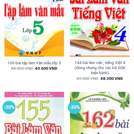
144 bài làm văn , tiếng Việt 4
100 bài tập làm Văn mẫu lớp 5
(dùng chung cho các bộ SGK
Giá
Giá
58.000
VND
40.600
VND
gốc
hiện
hiện hành)
là:
tại
Giá
Giá
69.000
VND
48.300
VND
58.000 VND.
là:
gốc
hiện
40.600 VND.
là:
tại
69.000 VND.
là:
48.30
-30%
-30%