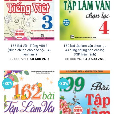
155 Bài Văn-Tiếng Việt 3
162 bài tập làm văn chọn lọc
(dùng chung cho các bộ SGK
4 (dùng chung cho các bộ
hiện hành)
SGK hiện hành)
Giá
Giá
Giá
Giá
72.000
VND
50.400
VND
58.000
VND
40.600
VND
gốc
hiện
gốc
hiện
là:
tại
là:
tại
72.000 VND.
là:
58.000 VND.
là:
50.400 VND.
40.60
-30%
-30%