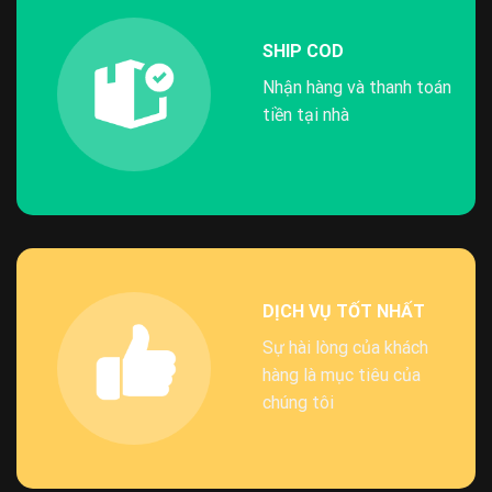
SHIP COD
Nhận hàng và thanh toán
tiền tại nhà
DỊCH VỤ TỐT NHẤT
Sự hài lòng của khách
hàng là mục tiêu của
chúng tôi