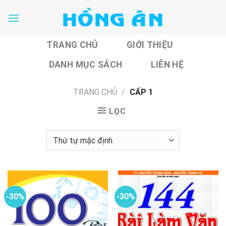
Skip
to
content
TRANG CHỦ
GIỚI THIỆU
DANH MỤC SÁCH
LIÊN HỆ
TRANG CHỦ
/
CẤP 1
LỌC
-30%
-30%