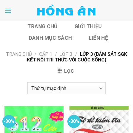
Skip
to
content
TRANG CHỦ
GIỚI THIỆU
DANH MỤC SÁCH
LIÊN HỆ
TRANG CHỦ
/
CẤP 1
/
LỚP 3
/
LỚP 3 (BÁM SÁT SGK
KẾT NỐI TRI THỨC VỚI CUỘC SỐNG)
LỌC
-30%
-30%