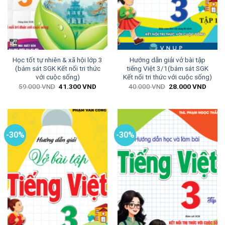
Học tốt tự nhiên & xã hội lớp 3
Hướng dẫn giải vở bài tập
(bám sát SGK Kết nối tri thức
tiếng Việt 3/1(bám sát SGK
với cuộc sống)
Kết nối tri thức với cuộc sống)
Giá
Giá
Giá
Giá
59.000
VND
41.300
VND
40.000
VND
28.000
VND
gốc
hiện
gốc
hiện
là:
tại
là:
tại
59.000 VND.
là:
40.000 VND.
là:
41.300 VND.
28.00
-30%
-30%