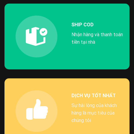
SHIP COD
Nhận hàng và thanh toán
tiền tại nhà
DỊCH VỤ TỐT NHẤT
Sự hài lòng của khách
hàng là mục tiêu của
chúng tôi