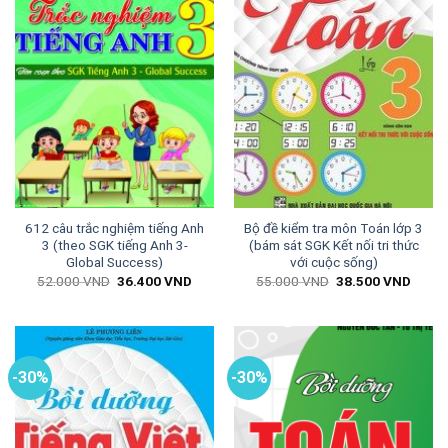
612 câu trắc nghiệm tiếng Anh
Bộ đề kiểm tra môn Toán lớp 3
3 (theo SGK tiếng Anh 3-
(bám sát SGK Kết nối tri thức
Global Success)
với cuộc sống)
Giá
Giá
Giá
Giá
52.000
VND
36.400
VND
55.000
VND
38.500
VND
gốc
hiện
gốc
hiện
là:
tại
là:
tại
52.000 VND.
là:
55.000 VND.
là:
36.400 VND.
38.50
-30%
-30%