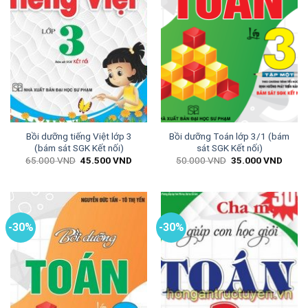
Bồi dưỡng tiếng Việt lớp 3
Bồi dưỡng Toán lớp 3/1 (bám
(bám sát SGK Kết nối)
sát SGK Kết nối)
Giá
Giá
Giá
Giá
65.000
VND
45.500
VND
50.000
VND
35.000
VND
gốc
hiện
gốc
hiện
là:
tại
là:
tại
65.000 VND.
là:
50.000 VND.
là:
45.500 VND.
35.00
-30%
-30%