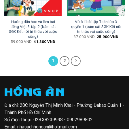
Hướng dẫn học và làm bài
Vở ô li bài tập Toán lớp 3
tiếng Việt 3 tập 2 (bám sát
quyển 1 (bám sát SGK Kết nối
SGK Kết nối tri thức với cuộc
tri thức với cuộc sống)
sống)
Giá
Giá
37.000
VND
25.900
VND
gốc
hiện
Giá
Giá
59.000
VND
41.300
VND
là:
tại
gốc
hiện
37.000 VND.
là:
là:
tại
25.90
59.000 VND.
là:
41.300 VND.
1
2
Địa chỉ: 20C Nguyễn Thị Minh Khai - Phường Đakao Quận 1 -
Thành Phố Hồ Chí Minh
Số điện thoại:
028.38239998 - 0902989802
Email:
nhasachhongan@hotmail.com