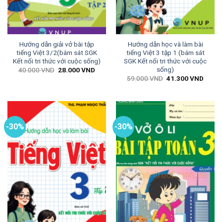
Hướng dẫn giải vở bài tập
Hướng dẫn học và làm bài
tiếng Việt 3/2(bám sát SGK
tiếng Việt 3 tập 1 (bám sát
Kết nối tri thức với cuộc sống)
SGK Kết nối tri thức với cuộc
sống)
Giá
Giá
40.000
VND
28.000
VND
gốc
hiện
Giá
Giá
59.000
VND
41.300
VND
là:
tại
gốc
hiện
40.000 VND.
là:
là:
tại
28.000 VND.
59.000 VND.
là:
41.30
-30%
-30%