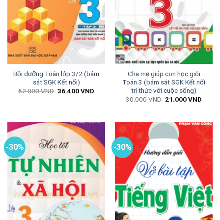
Bồi dưỡng Toán lớp 3/2 (bám
Cha mẹ giúp con học giỏi
sát SGK Kết nối)
Toán 3 (bám sát SGK Kết nối
tri thức với cuộc sống)
Giá
Giá
52.000
VND
36.400
VND
gốc
hiện
Giá
Giá
30.000
VND
21.000
VND
là:
tại
gốc
hiện
52.000 VND.
là:
là:
tại
36.400 VND.
30.000 VND.
là:
21.00
-30%
-30%