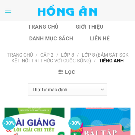
Skip
to
content
TRANG CHỦ
GIỚI THIỆU
DANH MỤC SÁCH
LIÊN HỆ
TRANG CHỦ
/
CẤP 2
/
LỚP 8
/
LỚP 8 (BÁM SÁT SGK
KẾT NỐI TRI THỨC VỚI CUỘC SỐNG)
/
TIẾNG ANH
LỌC
-30%
-30%