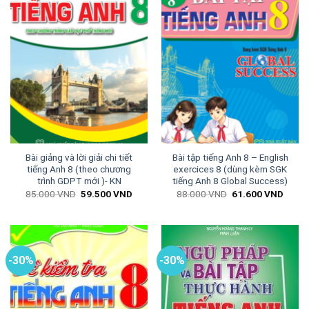
Bài giảng và lời giải chi tiết
Bài tập tiếng Anh 8 – English
tiếng Anh 8 (theo chương
exercices 8 (dùng kèm SGK
trình GDPT mới )- KN
tiếng Anh 8 Global Success)
Giá
Giá
Giá
Giá
85.000
VND
59.500
VND
88.000
VND
61.600
VND
gốc
hiện
gốc
hiện
là:
tại
là:
tại
85.000 VND.
là:
88.000 VND.
là:
59.500 VND.
61.60
-30%
-30%