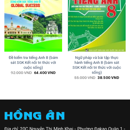
Đề kiểm tra tiếng Anh 8 (bám
Ngữ pháp và bài tập thực
sát SGK Kết nối tri thức với
hành tiếng Anh 8 (bám sát
cuộc sống)
SGK Kết nối tri thức với cuộc
sống)
Giá
Giá
92.000
VND
64.400
VND
gốc
hiện
Giá
Giá
55.000
VND
38.500
VND
là:
tại
gốc
hiện
92.000 VND.
là:
là:
tại
64.400 VND.
55.000 VND.
là:
38.50
Địa chỉ: 20C Nguyễn Thị Minh Khai - Phường Đakao Quận 1 -