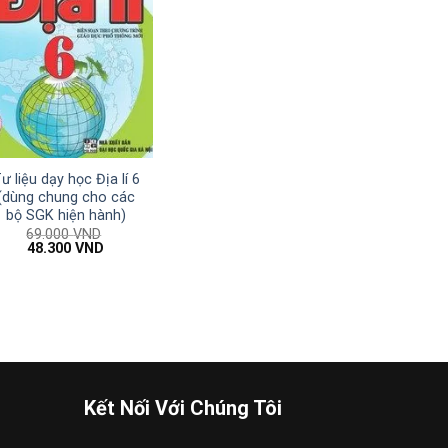
ư liệu dạy học Địa lí 6
(dùng chung cho các
bộ SGK hiện hành)
69.000
VND
Giá
Giá
48.300
VND
gốc
hiện
là:
tại
69.000 VND.
là:
48.300 VND.
Kết Nối Với Chúng Tôi