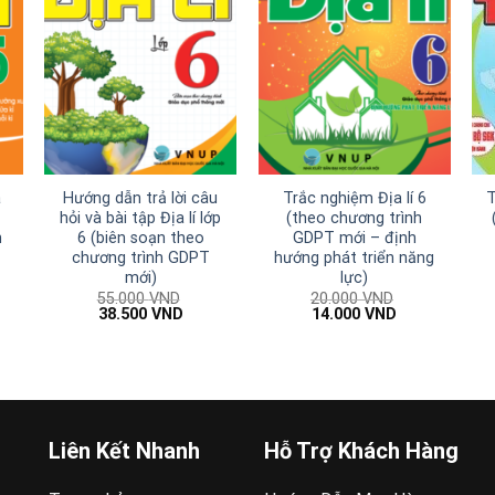
á
Hướng dẫn trả lời câu
Trắc nghiệm Địa lí 6
T
hỏi và bài tập Địa lí lớp
(theo chương trình
n
6 (biên soạn theo
GDPT mới – định
chương trình GDPT
hướng phát triển năng
mới)
lực)
55.000
VND
20.000
VND
Giá
Giá
Giá
Giá
38.500
VND
14.000
VND
gốc
hiện
gốc
hiện
là:
tại
là:
tại
00 VND.
55.000 VND.
là:
20.000 VND.
là:
38.500 VND.
14.000 VND.
Liên Kết Nhanh
Hỗ Trợ Khách Hàng