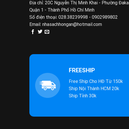
Địa chỉ: 20C Nguyễn Thị Minh Khai - Phường Đak
Quận 1 - Thành Phố Hồ Chí Minh
Số điện thoại:
028.38239998 - 0902989802
Email:
nhasachhongan@hotmail.com
FREESHIP
Free Ship Cho HĐ Từ 150k
Ship Nội Thành HCM 20k
Ship Tỉnh 30k