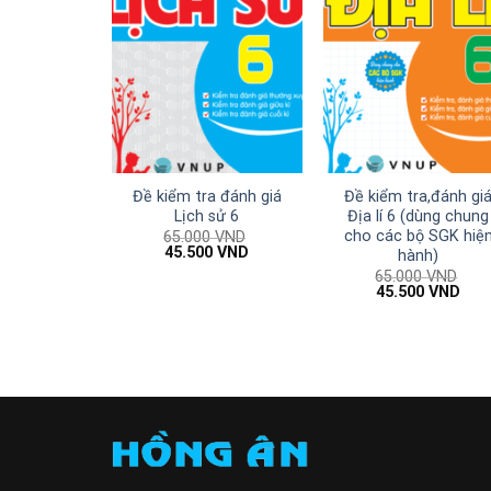
Đề kiểm tra đánh giá
Đề kiểm tra,đánh gi
Lịch sử 6
Địa lí 6 (dùng chung
cho các bộ SGK hiệ
65.000
VND
Giá
Giá
45.500
VND
hành)
gốc
hiện
65.000
VND
là:
tại
Giá
Giá
45.500
VND
65.000 VND.
là:
gốc
hiện
45.500 VND.
là:
tại
65.000 VND.
là:
45.5