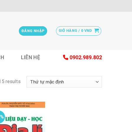
GIỎ HÀNG /
0
VND
ĐĂNG NHẬP
CH
LIÊN HỆ
0902.989.802
 5 results
0%