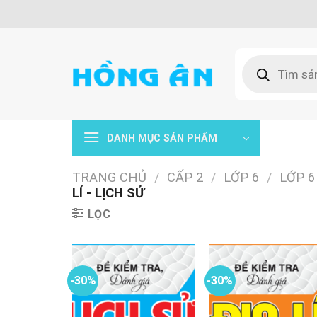
Skip
to
content
Tìm
kiếm
sản
phẩm
DANH MỤC SẢN PHẨM
TRANG CHỦ
/
CẤP 2
/
LỚP 6
/
LỚP 6
LÍ - LỊCH SỬ
LỌC
-30%
-30%