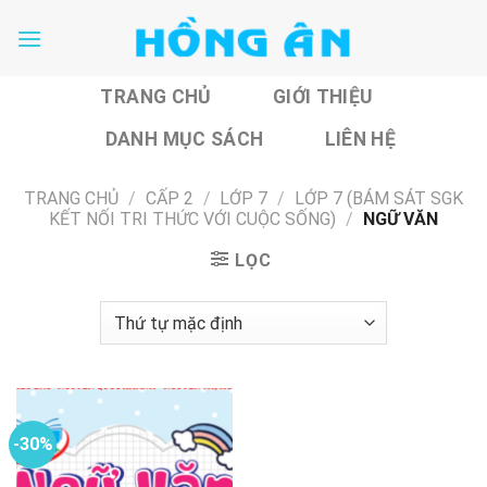
Skip
to
content
TRANG CHỦ
GIỚI THIỆU
DANH MỤC SÁCH
LIÊN HỆ
TRANG CHỦ
/
CẤP 2
/
LỚP 7
/
LỚP 7 (BÁM SÁT SGK
KẾT NỐI TRI THỨC VỚI CUỘC SỐNG)
/
NGỮ VĂN
LỌC
-30%