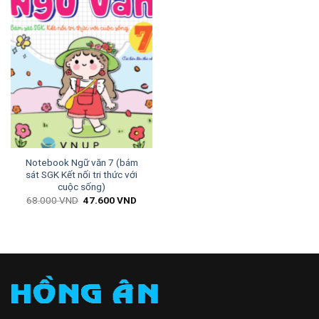
Notebook Ngữ văn 7 (bám
sát SGK Kết nối tri thức với
cuộc sống)
Giá
Giá
68.000
VND
47.600
VND
gốc
hiện
là:
tại
68.000 VND.
là:
47.600 VND.