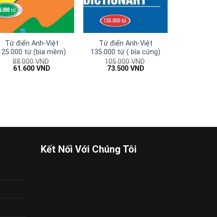
Từ điển Anh-Việt
Từ điển Anh-Việt
125.000 từ (bìa mềm)
135.000 từ ( bìa cứng)
88.000
VND
105.000
VND
Giá
Giá
Giá
Giá
61.600
VND
73.500
VND
gốc
hiện
gốc
hiện
là:
tại
là:
tại
88.000 VND.
là:
105.000 VND.
là:
61.600 VND.
73.500 VND.
Kết Nối Với Chúng Tôi