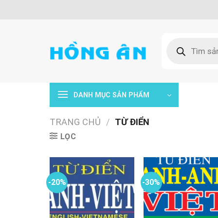
Skip
to
content
Tìm
kiếm
sản
phẩm
DANH MỤC SẢN PHẨM
TRANG CHỦ
/
TỪ ĐIỂN
LỌC
-20%
-30%