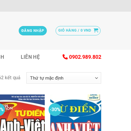
GIỎ HÀNG /
0
VND
ĐĂNG NHẬP
CH
LIÊN HỆ
0902.989.802
62 kết quả
0%
-30%