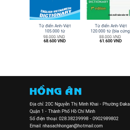
Từ điển Anh-Việt
Từ điển Anh-Việt
105.000 từ
120.000 từ (bìa cứng
98.000
VND
88.000
VND
Giá
Giá
Giá
Giá
68.600
VND
61.600
VND
gốc
hiện
gốc
hiện
là:
tại
là:
tại
98.000 VND.
là:
88.000 VND.
là:
68.600 VND.
61.6
Địa chỉ: 20C Nguyễn Thị Minh Khai - Phường Đak
Quận 1 - Thành Phố Hồ Chí Minh
Số điện thoại:
028.38239998 - 0902989802
Email:
nhasachhongan@hotmail.com