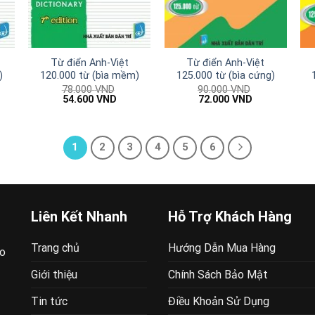
Từ điển Anh-Việt
Từ điển Anh-Việt
)
120.000 từ (bìa mềm)
125.000 từ (bìa cứng)
78.000
VND
90.000
VND
Giá
Giá
Giá
Giá
54.600
VND
72.000
VND
gốc
hiện
gốc
hiện
là:
tại
là:
tại
78.000 VND.
là:
90.000 VND.
là:
00 VND.
54.600 VND.
72.000 VND.
1
2
3
4
5
6
Liên Kết Nhanh
Hỗ Trợ Khách Hàng
Trang chủ
Hướng Dẫn Mua Hàng
ao
Giới thiệu
Chính Sách Bảo Mật
Tin tức
Điều Khoản Sử Dụng