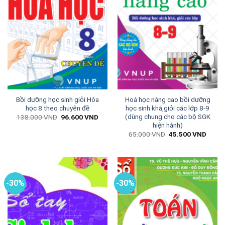
Bồi dưỡng học sinh giỏi Hóa
Hoá học nâng cao bồi dưỡng
học 8 theo chuyên đề
học sinh khá,giỏi các lớp 8-9
(dùng chung cho các bộ SGK
Giá
Giá
138.000
VND
96.600
VND
gốc
hiện
hiện hành)
là:
tại
Giá
Giá
65.000
VND
45.500
VND
138.000 VND.
là:
gốc
hiện
96.600 VND.
là:
tại
65.000 VND.
là:
45.50
-30%
-30%