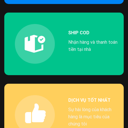
SHIP COD
Nhận hàng và thanh toán
tiền tại nhà
DỊCH VỤ TỐT NHẤT
Sự hài lòng của khách
hàng là mục tiêu của
chúng tôi