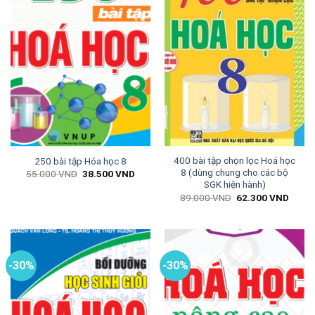
400 bài tập chọn lọc Hoá học
250 bài tập Hóa học 8
8 (dùng chung cho các bộ
Giá
Giá
55.000
VND
38.500
VND
gốc
hiện
SGK hiện hành)
là:
tại
Giá
Giá
89.000
VND
62.300
VND
55.000 VND.
là:
gốc
hiện
38.500 VND.
là:
tại
89.000 VND.
là:
62.30
-30%
-30%