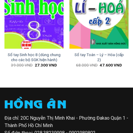
Sổ tay Sinh học 8 (dùng chung
Sổ tay Toán – Lý – Hóa (cấp
cho các bộ SGK hiện hành)
2)
Giá
Giá
Giá
Giá
39.000
VND
27.300
VND
68.000
VND
47.600
VND
gốc
hiện
gốc
hiện
là:
tại
là:
tại
39.000 VND.
là:
68.000 VND.
là:
27.300 VND.
47.60
Địa chỉ: 20C Nguyễn Thị Minh Khai - Phường Đakao Quận 1 -
Thành Phố Hồ Chí Minh
Số điện thoại:
028.38239998 - 0902989802