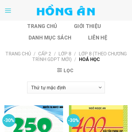
Skip
to
content
TRANG CHỦ
GIỚI THIỆU
DANH MỤC SÁCH
LIÊN HỆ
TRANG CHỦ
/
CẤP 2
/
LỚP 8
/
LỚP 8 (THEO CHƯƠNG
TRÌNH GDPT MỚI)
/
HOÁ HỌC
LỌC
-30%
-30%