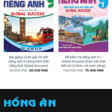
Bài giảng và lời giải chi tiết
Đề kiểm tra tiếng Anh 9 –
tiếng Anh 9 (dùng kèm SGK
Global Success (bám sát SGK
tiếng Anh Global Success)
Kết nối tri thức với cuộc sống)
Giá
Giá
Giá
Giá
95.000
VND
66.500
VND
108.000
VND
75.600
VND
gốc
hiện
gốc
hiện
là:
tại
là:
tại
95.000 VND.
là:
108.000 VND.
là:
66.500 VND.
75.6