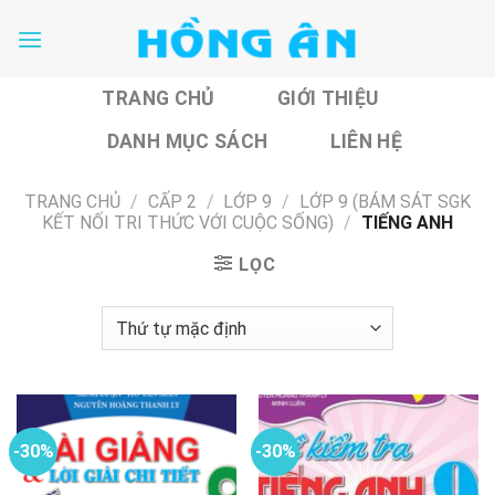
Skip
to
content
TRANG CHỦ
GIỚI THIỆU
DANH MỤC SÁCH
LIÊN HỆ
TRANG CHỦ
/
CẤP 2
/
LỚP 9
/
LỚP 9 (BÁM SÁT SGK
KẾT NỐI TRI THỨC VỚI CUỘC SỐNG)
/
TIẾNG ANH
LỌC
-30%
-30%