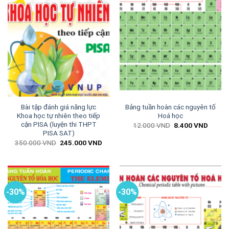
Bài tập đánh giá năng lực
Bảng tuần hoàn các nguyên tố
Khoa học tự nhiên theo tiếp
Hoá học
cận PISA (luyện thi THPT
Giá
Giá
12.000
VND
8.400
VND
gốc
hiện
PISA SAT)
là:
tại
Giá
Giá
350.000
VND
245.000
VND
12.000 VND.
là:
gốc
hiện
8.400 
là:
tại
350.000 VND.
là:
245.000 VND.
-30%
-30%