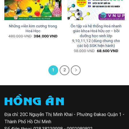
Những viên kim cương trong
Ôn tập và hệ thống Hoá nhanh
Hoá Học
giáo khoa Hoá hữu cơ – bồi
dưỡng học sinh lớp
Giá
Giá
480.000
VND
384.000
VND
gốc
hiện
9,10,11,12 (dùng chung cho
là:
tại
các bộ SGK hiện hành)
480.000 VND.
là:
Giá
Giá
384.000 VND.
98.000
VND
68.600
VND
gốc
hiện
là:
tại
98.000 VND.
là:
68.60
1
2
Địa chỉ: 20C Nguyễn Thị Minh Khai - Phường Đakao Quận 1 -
Thành Phố Hồ Chí Minh
Số điện thoại:
028.38239998 - 0902989802