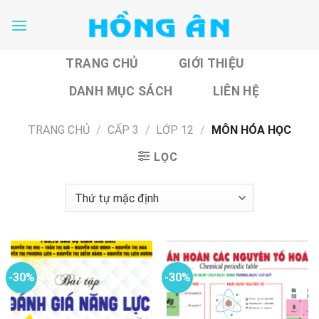
Skip
to
content
TRANG CHỦ
GIỚI THIỆU
DANH MỤC SÁCH
LIÊN HỆ
TRANG CHỦ
/
CẤP 3
/
LỚP 12
/
MÔN HÓA HỌC
LỌC
-30%
-30%