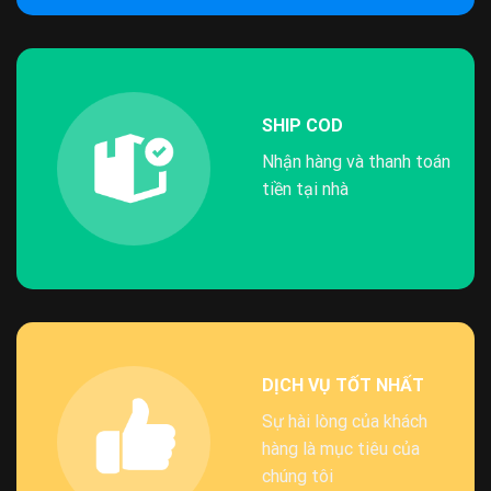
SHIP COD
Nhận hàng và thanh toán
tiền tại nhà
DỊCH VỤ TỐT NHẤT
Sự hài lòng của khách
hàng là mục tiêu của
chúng tôi