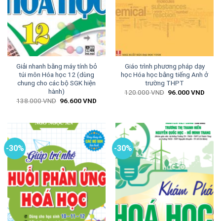
Giải nhanh bằng máy tính bỏ
Giáo trình phương pháp dạy
túi môn Hóa học 12 (dùng
học Hóa học bằng tiếng Anh ở
chung cho các bộ SGK hiện
trường THPT
hành)
Giá
Giá
120.000
VND
96.000
VND
gốc
hiện
Giá
Giá
138.000
VND
96.600
VND
là:
tại
gốc
hiện
120.000 VND.
là:
là:
tại
96.0
138.000 VND.
là:
96.600 VND.
-30%
-30%