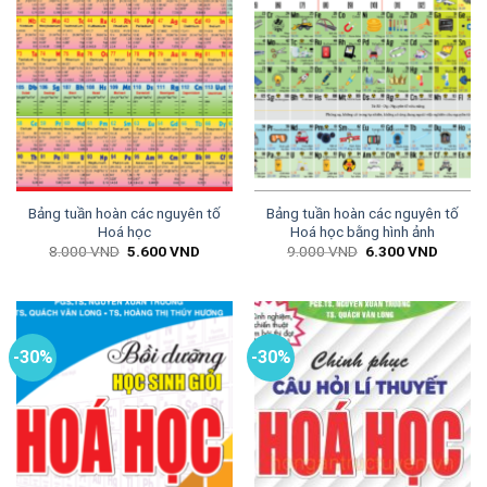
Bảng tuần hoàn các nguyên tố
Bảng tuần hoàn các nguyên tố
Hoá học
Hoá học bằng hình ảnh
Giá
Giá
Giá
Giá
8.000
VND
5.600
VND
9.000
VND
6.300
VND
gốc
hiện
gốc
hiện
là:
tại
là:
tại
8.000 VND.
là:
9.000 VND.
là:
5.600 VND.
6.300 
-30%
-30%