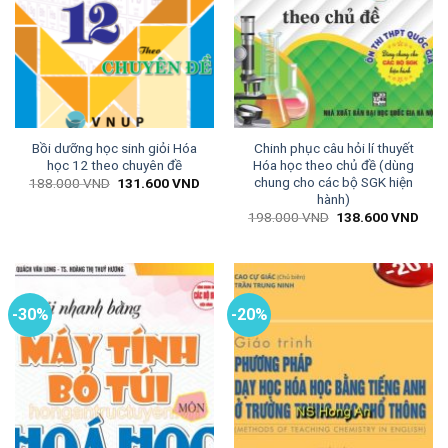
Bồi dưỡng học sinh giỏi Hóa
Chinh phục câu hỏi lí thuyết
học 12 theo chuyên đề
Hóa học theo chủ đề (dùng
chung cho các bộ SGK hiện
Giá
Giá
188.000
VND
131.600
VND
gốc
hiện
hành)
là:
tại
Giá
Giá
198.000
VND
138.600
VND
188.000 VND.
là:
gốc
hiện
131.600 VND.
là:
tại
198.000 VND.
là:
138.
-30%
-20%