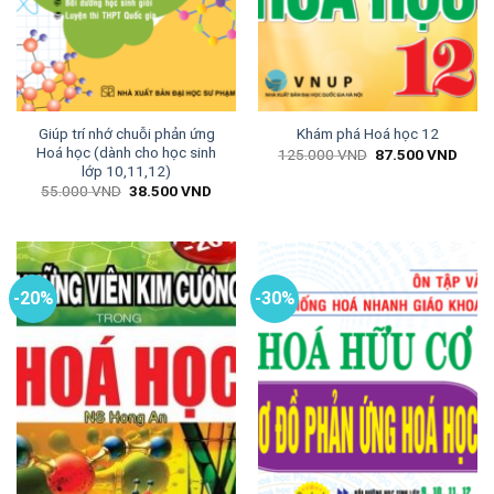
Giúp trí nhớ chuỗi phản ứng
Khám phá Hoá học 12
Hoá học (dành cho học sinh
Giá
Giá
125.000
VND
87.500
VND
gốc
hiện
lớp 10,11,12)
là:
tại
Giá
Giá
55.000
VND
38.500
VND
125.000 VND.
là:
gốc
hiện
87.5
là:
tại
55.000 VND.
là:
38.500 VND.
-20%
-30%