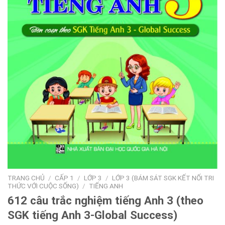
TRANG CHỦ
/
CẤP 1
/
LỚP 3
/
LỚP 3 (BÁM SÁT SGK KẾT NỐI TRI
THỨC VỚI CUỘC SỐNG)
/
TIẾNG ANH
612 câu trắc nghiệm tiếng Anh 3 (theo
SGK tiếng Anh 3-Global Success)