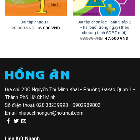
Bài tập chọn lọc Toán 5 tập 2
Bài tập nhạc 1/1
– hai buổi trong ngày (theo
Giá
Giá
20.000
VND
16.000
VND
gốc
hiện
chương trình GDPT mới)
là:
tại
Giá
Giá
68.000
VND
47.600
VND
20.000 VND.
là:
gốc
hiện
16.000 VND.
là:
tại
00 VND.
68.000 VND.
là:
47.60
Địa chỉ: 20C Nguyễn Thị Minh Khai - Phường Đakao Quận 1 -
Thành Phố Hồ Chí Minh
Số điện thoại:
028.38239998 - 0902989802
Email:
nhasachhongan@hotmail.com
Liên Kết Nhanh