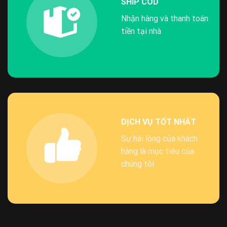
SHIP COD
Nhận hàng và thanh toán
tiền tại nhà
DỊCH VỤ TỐT NHẤT
Sự hài lòng của khách
hàng là mục tiêu của
chúng tôi