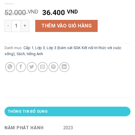
Giá
Giá
52.000
VND
36.400
VND
gốc
hiện
612 câu trắc nghiệm tiếng Anh 3 (theo SGK tiếng Anh 3-Global
là:
tại
THÊM VÀO GIỎ HÀNG
52.000 VND.
là:
36.400 VND.
Danh mục:
Cấp 1
,
Lớp 3
,
Lớp 3 (bám sát SGK Kết nối tri thức với cuộc
sống)
,
Sách
,
tiếng Anh
THÔNG TIN BỔ SUNG
NĂM PHÁT HÀNH
2023