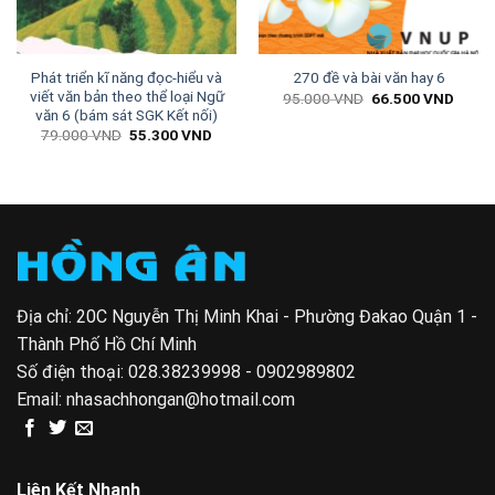
Phát triển kĩ năng đọc-hiểu và
270 đề và bài văn hay 6
viết văn bản theo thể loại Ngữ
Giá
Giá
95.000
VND
66.500
VND
gốc
hiện
văn 6 (bám sát SGK Kết nối)
là:
tại
Giá
Giá
79.000
VND
55.300
VND
95.000 VND.
là:
gốc
hiện
00 VND.
66.50
là:
tại
79.000 VND.
là:
55.300 VND.
Địa chỉ: 20C Nguyễn Thị Minh Khai - Phường Đakao Quận 1 -
Thành Phố Hồ Chí Minh
Số điện thoại:
028.38239998 - 0902989802
Email:
nhasachhongan@hotmail.com
Liên Kết Nhanh