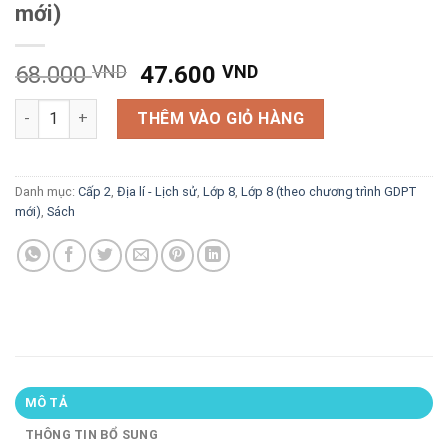
mới)
Giá
Giá
68.000
VND
47.600
VND
gốc
hiện
Đề kiểm tra, đánh giá Lịch sử 8 theo chủ đề (biên soạn theo 
là:
tại
THÊM VÀO GIỎ HÀNG
68.000 VND.
là:
47.600 VND.
Danh mục:
Cấp 2
,
Địa lí - Lịch sử
,
Lớp 8
,
Lớp 8 (theo chương trình GDPT
mới)
,
Sách
MÔ TẢ
THÔNG TIN BỔ SUNG