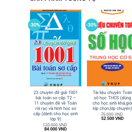
-30%
-30%
23 chuyên đề giải 1001
Tài liệu chuyên Toá
bài toán sơ cấp T2 –
số học THCS (dùng
11 chuyên đề về Toán
cho học sinh khá,giỏ
rời rạc và hình học sơ
lớp chọn,lớp chuyên
cấp (dành cho học sinh
75.000
VND
Giá
Giá
52.500
VND
lớp 9)
gốc
hiện
120.000
VND
là:
tại
Giá
Giá
84.000
VND
75.000 VND.
là: