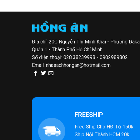
gốc
hiện
52.5
là:
tại
120.000 VND.
là:
84.000 VND.
Địa chỉ: 20C Nguyễn Thị Minh Khai - Phường Đak
Quận 1 - Thành Phố Hồ Chí Minh
Số điện thoại:
028.38239998 - 0902989802
Email:
nhasachhongan@hotmail.com
FREESHIP
Free Ship Cho HĐ Từ 150k
Ship Nội Thành HCM 20k