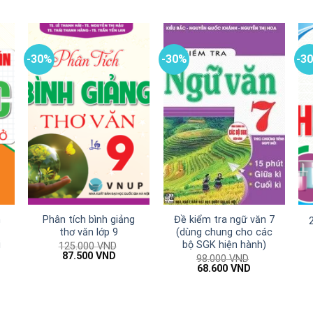
-30%
-30%
-3
n
Phân tích bình giảng
Đề kiểm tra ngữ văn 7
thơ văn lớp 9
(dùng chung cho các
i
bộ SGK hiện hành)
125.000
VND
Giá
Giá
87.500
VND
)
98.000
VND
gốc
hiện
Giá
Giá
68.600
VND
là:
tại
gốc
hiện
125.000 VND.
là:
là:
tại
87.500 VND.
98.000 VND.
là:
68.600 VND.