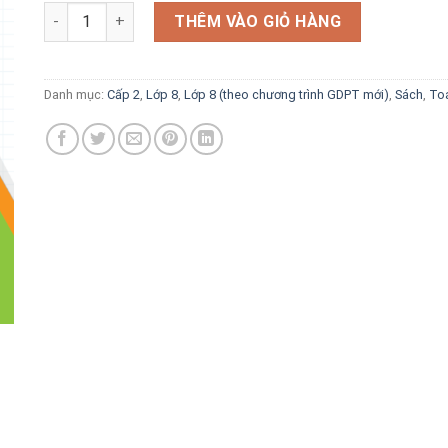
gốc
hiện
Hướng dẫn giải bài tập Toán 8 (theo chương trình GDPT mớ
là:
tại
THÊM VÀO GIỎ HÀNG
82.000 VND.
là:
57.400 VND.
Danh mục:
Cấp 2
,
Lớp 8
,
Lớp 8 (theo chương trình GDPT mới)
,
Sách
,
To