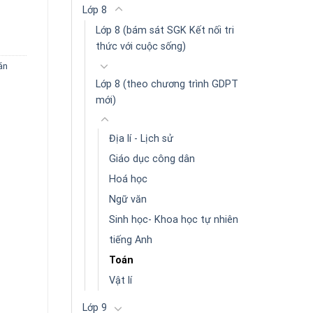
i) số lượng
Lớp 8
Lớp 8 (bám sát SGK Kết nối tri
thức với cuộc sống)
án
Lớp 8 (theo chương trình GDPT
mới)
Địa lí - Lịch sử
Giáo dục công dân
Hoá học
Ngữ văn
Sinh học- Khoa học tự nhiên
tiếng Anh
Toán
Vật lí
Lớp 9