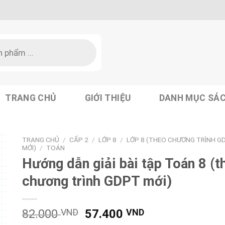
TRANG CHỦ
GIỚI THIỆU
DANH MỤC SÁ
TRANG CHỦ
/
CẤP 2
/
LỚP 8
/
LỚP 8 (THEO CHƯƠNG TRÌNH G
MỚI)
/
TOÁN
Hướng dẫn giải bài tập Toán 8 (t
chương trình GDPT mới)
Giá
Giá
82.000
VND
57.400
VND