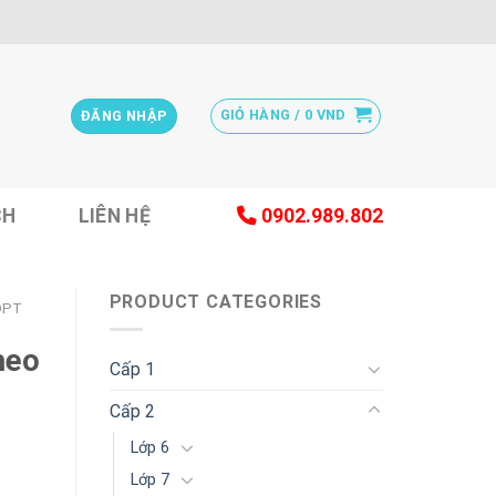
GIỎ HÀNG /
0
VND
ĐĂNG NHẬP
CH
LIÊN HỆ
0902.989.802
PRODUCT CATEGORIES
DPT
heo
Cấp 1
Cấp 2
Lớp 6
Lớp 7