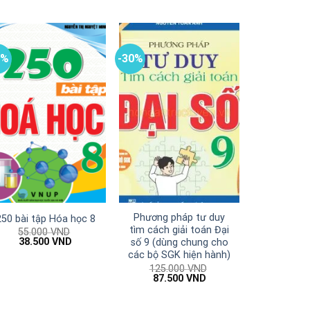
0%
-30%
Phương pháp tư duy
250 bài tập Hóa học 8
tìm cách giải toán Đại
55.000
VND
Giá
Giá
38.500
VND
số 9 (dùng chung cho
gốc
hiện
các bộ SGK hiện hành)
là:
tại
125.000
VND
55.000 VND.
là:
Giá
Giá
87.500
VND
38.500 VND.
gốc
hiện
là:
tại
125.000 VND.
là: