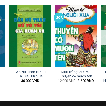
-20%
Bần Nữ Thán-Nữ Tú
Mưu kế người xưa :
T
Tài-Gia Huấn Ca
Thuyền cỏ mượn tên
H
Giá
Giá
36.000
VND
12.000
VND
9.600
VND
gốc
hiện
là:
tại
12.000 VND.
là:
9.600 V