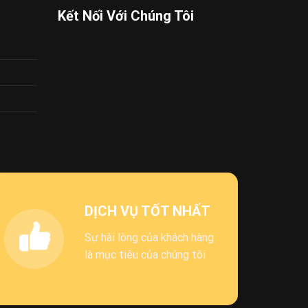
Kết Nối Với Chúng Tôi
DỊCH VỤ TỐT NHẤT
Sự hài lòng của khách hàng
là mục tiêu của chúng tôi