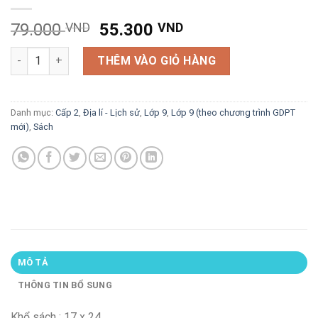
Giá
Giá
79.000
VND
55.300
VND
gốc
hiện
Trả lời câu hỏi Lịch sử 9 - tự luận & trắc nghiệm số lượng
là:
tại
THÊM VÀO GIỎ HÀNG
79.000 VND.
là:
55.300 VND.
Danh mục:
Cấp 2
,
Địa lí - Lịch sử
,
Lớp 9
,
Lớp 9 (theo chương trình GDPT
mới)
,
Sách
MÔ TẢ
THÔNG TIN BỔ SUNG
Khổ sách : 17 x 24