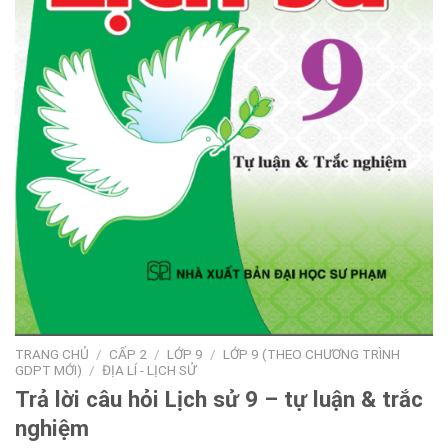
TRANG CHỦ
/
CẤP 2
/
LỚP 9
/
LỚP 9 (THEO CHƯƠNG TRÌNH
GDPT MỚI)
/
ĐỊA LÍ - LỊCH SỬ
Trả lời câu hỏi Lịch sử 9 – tự luận & trắc
nghiệm