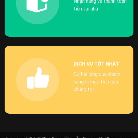
Nhận hàng và thanh toán
tiền tại nhà
DỊCH VỤ TỐT NHẤT
Sự hài lòng của khách
hàng là mục tiêu của
chúng tôi