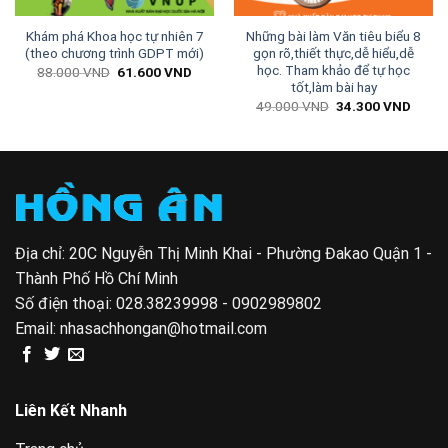
Khám phá Khoa học tự nhiên 7
Những bài làm Văn tiêu biểu 8
(theo chương trình GDPT mới)
gọn rõ,thiết thực,dễ hiểu,dễ
học. Tham khảo để tự học
Giá
Giá
88.000
VND
61.600
VND
gốc
hiện
tốt,làm bài hay
là:
tại
Giá
Giá
49.000
VND
34.300
VND
88.000 VND.
là:
gốc
hiện
61.600 VND.
là:
tại
00 VND.
49.000 VND.
là:
34.30
Địa chỉ: 20C Nguyễn Thị Minh Khai - Phường Đakao Quận 1 -
Thành Phố Hồ Chí Minh
Số điện thoại:
028.38239998 - 0902989802
Email:
nhasachhongan@hotmail.com
Liên Kết Nhanh