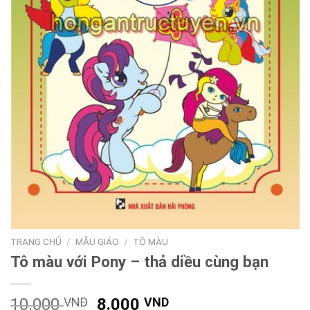
TRANG CHỦ
/
MẪU GIÁO
/
TÔ MÀU
Tô màu với Pony – thả diều cùng bạn
Giá
Giá
10.000
VND
8.000
VND