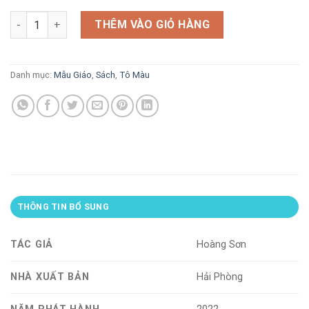
gốc
hiện
Tô màu với Pony - thả diều cùng bạn số lượng
là:
tại
THÊM VÀO GIỎ HÀNG
10.000 VND.
là:
8.000 VND.
Danh mục:
Mẫu Giáo
,
Sách
,
Tô Màu
THÔNG TIN BỔ SUNG
TÁC GIẢ
Hoàng Sơn
NHÀ XUẤT BẢN
Hải Phòng