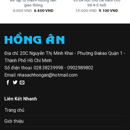
Bé tập tô màu-Phương tiện
Vở bé học chữ cái dành cho
giao thông
trẻ 4-5 tuổi
Giá
Giá
Giá
Giá
8.000
VND
6.400
VND
13.000
VND
9.100
VND
gốc
hiện
gốc
hiện
là:
tại
là:
tại
0 VND.
8.000 VND.
là:
13.000 VND.
là:
6.400 VND.
9.100 
Địa chỉ: 20C Nguyễn Thị Minh Khai - Phường Đakao Quận 1 -
Thành Phố Hồ Chí Minh
Số điện thoại:
028.38239998 - 0902989802
Email:
nhasachhongan@hotmail.com
Liên Kết Nhanh
Trang chủ
Giới thiệu