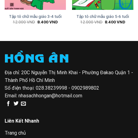
Tập tô chữ mẫu giáo 3-4 tuổi
Tập tô chữ mẫu giáo 5-6 tuổi
Giá
Giá
Giá
Giá
12.000
VND
8.400
VND
12.000
VND
8.400
VND
gốc
hiện
gốc
hiện
là:
tại
là:
tại
12.000 VND.
là:
12.000 VND.
là:
8.400 VND.
8.400 
 VND.
Địa chỉ: 20C Nguyễn Thị Minh Khai - Phường Đakao Quận 1 -
Thành Phố Hồ Chí Minh
Số điện thoại:
028.38239998 - 0902989802
Email:
nhasachhongan@hotmail.com
Liên Kết Nhanh
Trang chủ