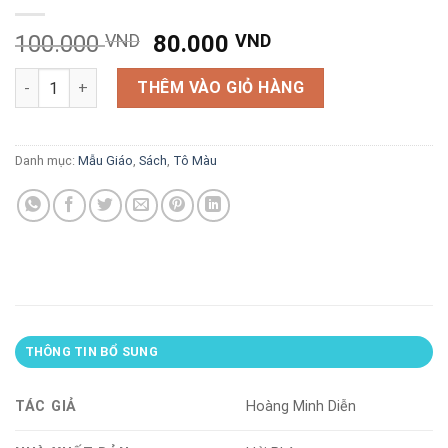
Giá
Giá
100.000
VND
80.000
VND
gốc
hiện
Tô màu Tây Du Ký túi số 1 ( tập 1 đến tập 10) số lượng
là:
tại
THÊM VÀO GIỎ HÀNG
100.000 VND.
là:
80.000 VND.
Danh mục:
Mẫu Giáo
,
Sách
,
Tô Màu
THÔNG TIN BỔ SUNG
TÁC GIẢ
Hoàng Minh Diễn