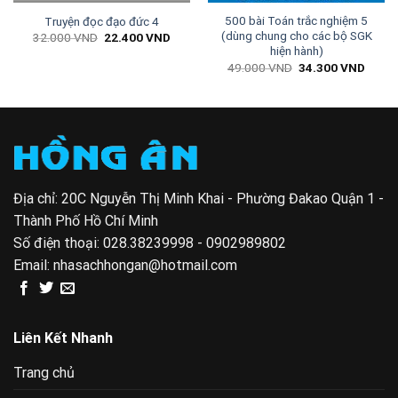
500 bài Toán trắc nghiệm 5
Truyện đọc đạo đức 4
(dùng chung cho các bộ SGK
Giá
Giá
32.000
VND
22.400
VND
gốc
hiện
hiện hành)
là:
tại
Giá
Giá
49.000
VND
34.300
VND
32.000 VND.
là:
gốc
hiện
22.400 VND.
là:
tại
00 VND.
49.000 VND.
là:
34.30
Địa chỉ: 20C Nguyễn Thị Minh Khai - Phường Đakao Quận 1 -
Thành Phố Hồ Chí Minh
Số điện thoại:
028.38239998 - 0902989802
Email:
nhasachhongan@hotmail.com
Liên Kết Nhanh
Trang chủ