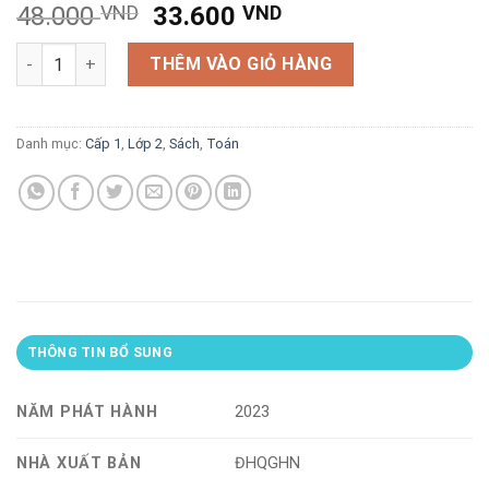
Giá
Giá
48.000
VND
33.600
VND
gốc
hiện
Thử sức trạng nguyên nhỏ tuổi Toán 2/2 (dùng chung cho các 
là:
tại
THÊM VÀO GIỎ HÀNG
48.000 VND.
là:
33.600 VND.
Danh mục:
Cấp 1
,
Lớp 2
,
Sách
,
Toán
THÔNG TIN BỔ SUNG
NĂM PHÁT HÀNH
2023
NHÀ XUẤT BẢN
ĐHQGHN