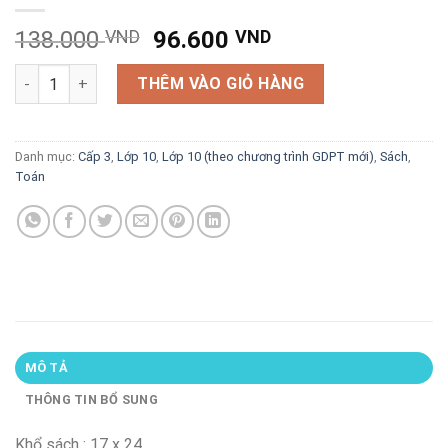
Giá
Giá
138.000
VND
96.600
VND
gốc
hiện
Sách tham khảo Toán 10 quyển 1 (biên soạn theo chương trìn
là:
tại
THÊM VÀO GIỎ HÀNG
138.000 VND.
là:
96.600 VND.
Danh mục:
Cấp 3
,
Lớp 10
,
Lớp 10 (theo chương trình GDPT mới)
,
Sách
,
Toán
MÔ TẢ
THÔNG TIN BỔ SUNG
Khổ sách : 17 x 24