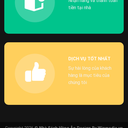
Nhận hàng và thanh toán
tiền tại nhà
DỊCH VỤ TỐT NHẤT
Sự hài lòng của khách
hàng là mục tiêu của
chúng tôi