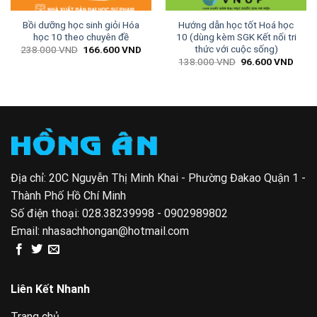
Bồi dưỡng học sinh giỏi Hóa
Hướng dẫn học tốt Hoá học
học 10 theo chuyên đề
10 (dùng kèm SGK Kết nối tri
thức với cuộc sống)
Giá
Giá
238.000
VND
166.600
VND
gốc
hiện
Giá
Giá
138.000
VND
96.600
VND
là:
tại
gốc
hiện
238.000 VND.
là:
là:
tại
00 VND.
166.600 VND.
138.000 VND.
là:
96.6
Địa chỉ: 20C Nguyễn Thị Minh Khai - Phường Đakao Quận 1 -
Thành Phố Hồ Chí Minh
Số điện thoại:
028.38239998 - 0902989802
Email:
nhasachhongan@hotmail.com
Liên Kết Nhanh
Trang chủ