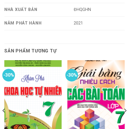
NHÀ XUẤT BẢN
ĐHQGHN
NĂM PHÁT HÀNH
2021
SẢN PHẨM TƯƠNG TỰ
-30%
-30%