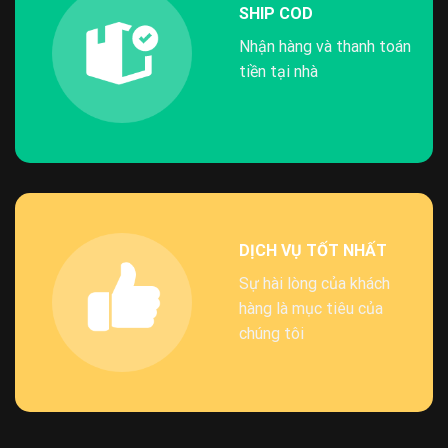
SHIP COD
Nhận hàng và thanh toán
tiền tại nhà
DỊCH VỤ TỐT NHẤT
Sự hài lòng của khách
hàng là mục tiêu của
chúng tôi