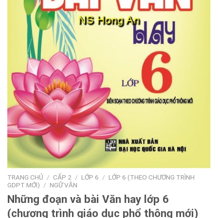
TRANG CHỦ
/
CẤP 2
/
LỚP 6
/
LỚP 6 (THEO CHƯƠNG TRÌNH
GDPT MỚI)
/
NGỮ VĂN
Những đoạn và bài Văn hay lớp 6
(chương trình giáo dục phổ thông mới)