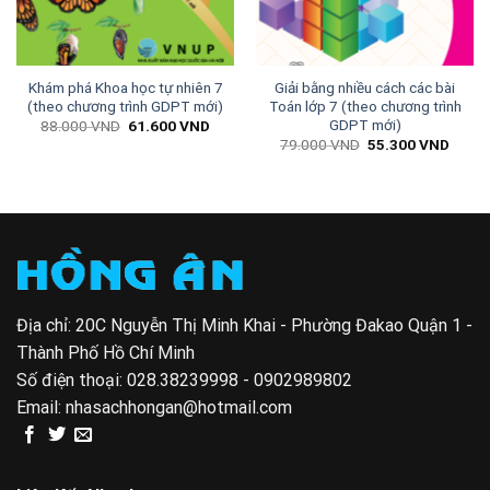
Khám phá Khoa học tự nhiên 7
Giải bằng nhiều cách các bài
(theo chương trình GDPT mới)
Toán lớp 7 (theo chương trình
GDPT mới)
Giá
Giá
88.000
VND
61.600
VND
gốc
hiện
Giá
Giá
79.000
VND
55.300
VND
là:
tại
gốc
hiện
88.000 VND.
là:
là:
tại
n
61.600 VND.
79.000 VND.
là:
55.30
500 VND.
Địa chỉ: 20C Nguyễn Thị Minh Khai - Phường Đakao Quận 1 -
Thành Phố Hồ Chí Minh
Số điện thoại:
028.38239998 - 0902989802
Email:
nhasachhongan@hotmail.com