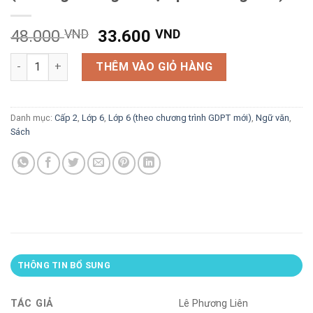
Giá
Giá
48.000
VND
33.600
VND
gốc
hiện
Những đoạn và bài Văn hay lớp 6 (chương trình giáo dục phổ t
là:
tại
THÊM VÀO GIỎ HÀNG
48.000 VND.
là:
33.600 VND.
Danh mục:
Cấp 2
,
Lớp 6
,
Lớp 6 (theo chương trình GDPT mới)
,
Ngữ văn
,
Sách
THÔNG TIN BỔ SUNG
TÁC GIẢ
Lê Phương Liên