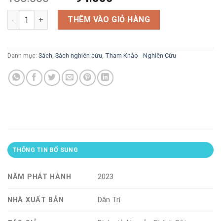
gốc
hiện
Ngũ hổ Bình Tây quyển 1 số lượng
là:
tại
THÊM VÀO GIỎ HÀNG
135.000 VND.
là:
94.500 VND.
Danh mục:
Sách
,
Sách nghiên cứu
,
Tham Khảo - Nghiên Cứu
THÔNG TIN BỔ SUNG
NĂM PHÁT HÀNH
2023
NHÀ XUẤT BẢN
Dân Trí