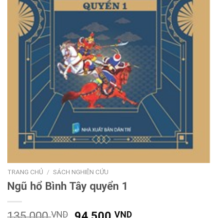
TRANG CHỦ
/
SÁCH NGHIÊN CỨU
Ngũ hổ Bình Tây quyển 1
Giá
Giá
135.000
VND
94.500
VND