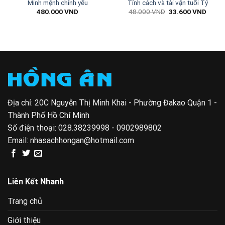
Minh mệnh chính yếu
Tính cách và tài vận tuổi Tý
Giá
Giá
480.000
VND
48.000
VND
33.600
VND
gốc
hiện
là:
tại
48.000 VND.
là:
00 VND.
33.60
Địa chỉ: 20C Nguyễn Thị Minh Khai - Phường Đakao Quận 1 -
Thành Phố Hồ Chí Minh
Số điện thoại:
028.38239998 - 0902989802
Email:
nhasachhongan@hotmail.com
Liên Kết Nhanh
Trang chủ
Giới thiệu