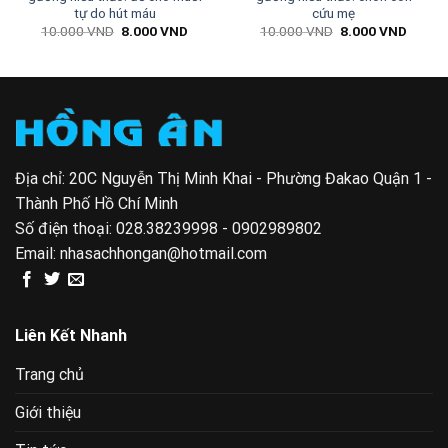
tự do hút máu
cứu mẹ
Giá
Giá
Giá
Giá
10.000
VND
8.000
VND
10.000
VND
8.000
VND
gốc
hiện
gốc
hiện
là:
tại
là:
tại
10.000 VND.
là:
10.000 VND.
là:
0 VND.
8.000 VND.
8.000 
Địa chỉ: 20C Nguyễn Thị Minh Khai - Phường Đakao Quận 1 -
Thành Phố Hồ Chí Minh
Số điện thoại:
028.38239998 - 0902989802
Email:
nhasachhongan@hotmail.com
Liên Kết Nhanh
Trang chủ
Giới thiệu