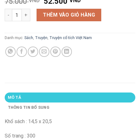
Giá
Giá
75.000
VND
52.500
VND
gốc
hiện
Kho tàng truyện cổ tích Việt Nam số lượng
là:
tại
THÊM VÀO GIỎ HÀNG
75.000 VND.
là:
52.500 VND.
Danh mục:
Sách
,
Truyện
,
Truyện cổ tích Việt Nam
MÔ TẢ
THÔNG TIN BỔ SUNG
Khổ sách : 14,5 x 20,5
Số trang : 300