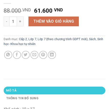
Giá
Giá
88.000
VND
61.600
VND
gốc
hiện
Khám phá Khoa học tự nhiên 7 (theo chương trình GDPT mới) 
là:
tại
THÊM VÀO GIỎ HÀNG
88.000 VND.
là:
61.600 VND.
Danh mục:
Cấp 2
,
Lớp 7
,
Lớp 7 (theo chương trình GDPT mới)
,
Sách
,
Sinh
học- Khoa học tự nhiên
MÔ TẢ
THÔNG TIN BỔ SUNG