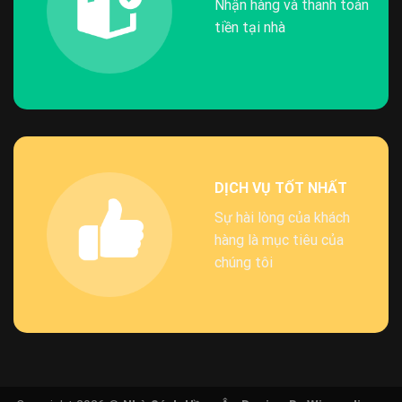
Nhận hàng và thanh toán
tiền tại nhà
DỊCH VỤ TỐT NHẤT
Sự hài lòng của khách
hàng là mục tiêu của
chúng tôi