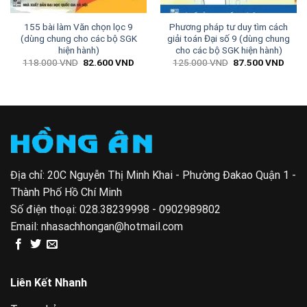
155 bài làm Văn chọn lọc 9
Phương pháp tư duy tìm cách
(dùng chung cho các bộ SGK
giải toán Đại số 9 (dùng chung
hiện hành)
cho các bộ SGK hiện hành)
n
Giá
Giá
Giá
Giá
118.000
VND
82.600
VND
125.000
VND
87.500
VND
gốc
hiện
gốc
hiện
là:
tại
là:
tại
500 VND.
118.000 VND.
là:
125.000 VND.
là:
82.600 VND.
87.5
Địa chỉ: 20C Nguyễn Thị Minh Khai - Phường Đakao Quận 1 -
Thành Phố Hồ Chí Minh
Số điện thoại:
028.38239998 - 0902989802
Email:
nhasachhongan@hotmail.com
Liên Kết Nhanh