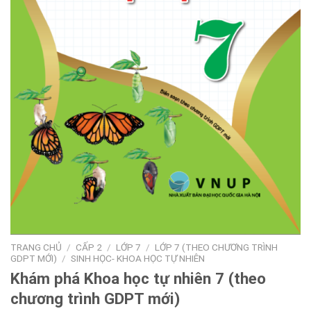
TRANG CHỦ
/
CẤP 2
/
LỚP 7
/
LỚP 7 (THEO CHƯƠNG TRÌNH
GDPT MỚI)
/
SINH HỌC- KHOA HỌC TỰ NHIÊN
Khám phá Khoa học tự nhiên 7 (theo
chương trình GDPT mới)