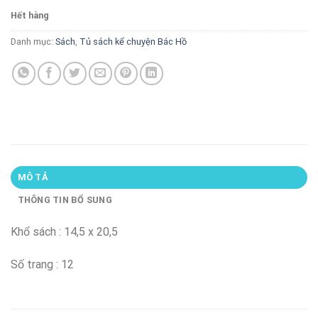
gốc
hiện
Hết hàng
là:
tại
12.000 VND.
là:
Danh mục:
Sách
,
Tủ sách kể chuyện Bác Hồ
8.400 VND.
MÔ TẢ
THÔNG TIN BỔ SUNG
Khổ sách : 14,5 x 20,5
Số trang : 12