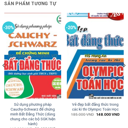
SẢN PHẨM TƯƠNG TỰ
-30%
-20%
Sử dụng phương pháp
Vẻ đẹp bất đẳng thức trong
Cauchy-Schwarz để chứng
các kì thi Olympic Toán Học
minh Bất Đẳng Thức (dùng
Giá
Giá
185.000
VND
148.000
VND
gốc
hiện
chung cho các bộ SGK hiện
là:
tại
n
hành)
185.000 VND.
là: