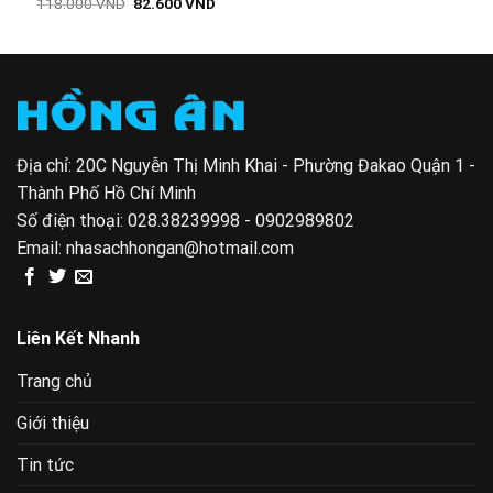
Giá
Giá
118.000
VND
82.600
VND
148.
gốc
hiện
1.500 VND.
là:
tại
118.000 VND.
là:
82.600 VND.
Địa chỉ: 20C Nguyễn Thị Minh Khai - Phường Đakao Quận 1 -
Thành Phố Hồ Chí Minh
Số điện thoại:
028.38239998 - 0902989802
Email:
nhasachhongan@hotmail.com
Liên Kết Nhanh
Trang chủ
Giới thiệu
Tin tức