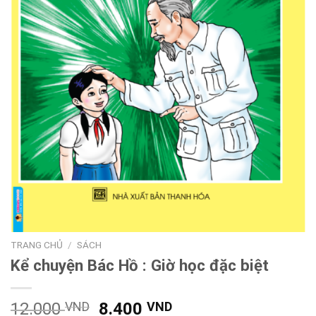
TRANG CHỦ
/
SÁCH
Kể chuyện Bác Hồ : Giờ học đặc biệt
Giá
Giá
12.000
VND
8.400
VND