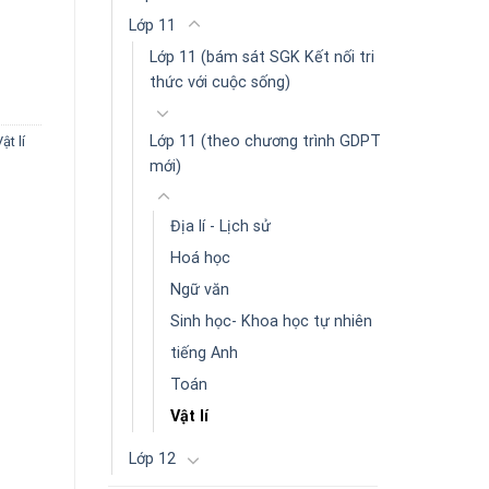
Lớp 11
g trình GDPT mới) số lượng
Lớp 11 (bám sát SGK Kết nối tri
thức với cuộc sống)
Lớp 11 (theo chương trình GDPT
ật lí
mới)
Địa lí - Lịch sử
Hoá học
Ngữ văn
Sinh học- Khoa học tự nhiên
tiếng Anh
Toán
Vật lí
Lớp 12