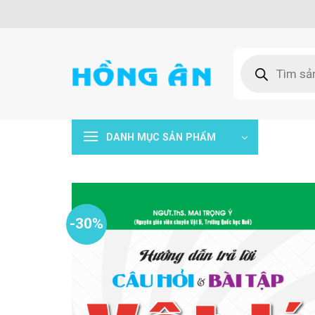
Skip
to
content
Tìm
kiếm
sản
phẩm
DANH MỤC SẢN PHẨM
-30%