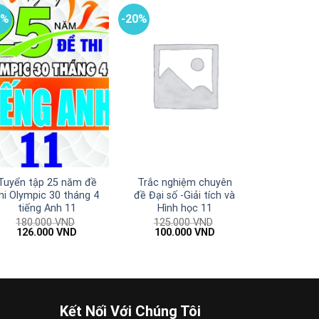
0%
-20%
Tuyển tập 25 năm đề
Trắc nghiệm chuyên
hi Olympic 30 tháng 4
đề Đại số -Giải tích và
tiếng Anh 11
Hình học 11
180.000
VND
125.000
VND
Giá
Giá
Giá
Giá
126.000
VND
100.000
VND
gốc
hiện
gốc
hiện
là:
tại
là:
tại
180.000 VND.
là:
125.000 VND.
là:
126.000 VND.
100.000 VND.
Kết Nối Với Chúng Tôi