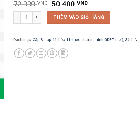
Giá
Giá
72.000
VND
50.400
VND
gốc
hiện
Hướng dẫn trả lời câu hỏi và bài tập Vật lí 11 (theo chươn
là:
tại
THÊM VÀO GIỎ HÀNG
72.000 VND.
là:
50.400 VND.
Danh mục:
Cấp 3
,
Lớp 11
,
Lớp 11 (theo chương trình GDPT mới)
,
Sách
,
V