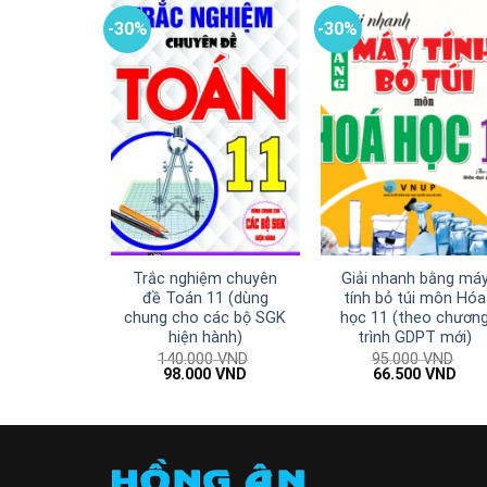
-30%
-30%
Trắc nghiệm chuyên
Giải nhanh bằng má
đề Toán 11 (dùng
tính bỏ túi môn Hóa
chung cho các bộ SGK
học 11 (theo chươn
hiện hành)
trình GDPT mới)
140.000
VND
95.000
VND
Giá
Giá
Giá
Giá
98.000
VND
66.500
VND
gốc
hiện
gốc
hiện
là:
tại
là:
tại
140.000 VND.
là:
95.000 VND.
là:
98.000 VND.
66.5