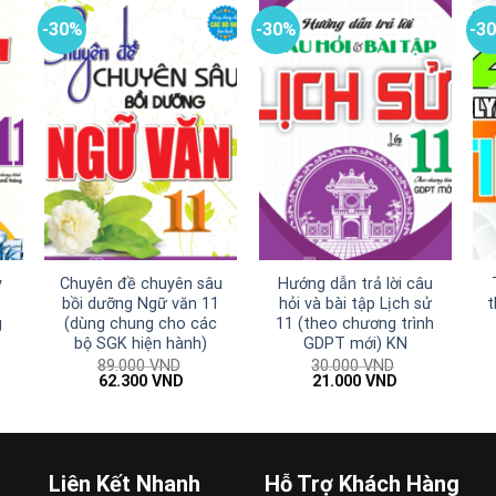
-30%
-30%
-3
y
Chuyên đề chuyên sâu
Hướng dẫn trả lời câu
bồi dưỡng Ngữ văn 11
hỏi và bài tập Lịch sử
t
g
(dùng chung cho các
11 (theo chương trình
bộ SGK hiện hành)
GDPT mới) KN
89.000
VND
30.000
VND
Giá
Giá
Giá
Giá
62.300
VND
21.000
VND
gốc
hiện
gốc
hiện
là:
tại
là:
tại
89.000 VND.
là:
30.000 VND.
là:
00 VND.
62.300 VND.
21.000 VND.
Liên Kết Nhanh
Hỗ Trợ Khách Hàng