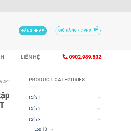
GIỎ HÀNG /
0
VND
ĐĂNG NHẬP
CH
LIÊN HỆ
0902.989.802
PRODUCT CATEGORIES
 GDPT
tập
Cấp 1
PT
Cấp 2
Cấp 3
Lớp 10