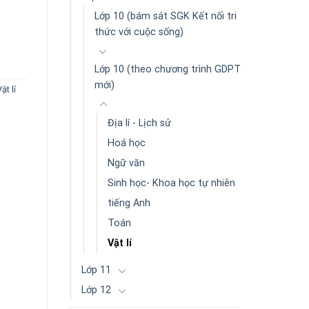
Lớp 10 (bám sát SGK Kết nối tri
thức với cuộc sống)
theo chương trình GDPT mới) -KN số lượng
Lớp 10 (theo chương trình GDPT
mới)
ật lí
Địa lí - Lịch sử
Hoá học
Ngữ văn
Sinh học- Khoa học tự nhiên
tiếng Anh
Toán
Vật lí
Lớp 11
Lớp 12