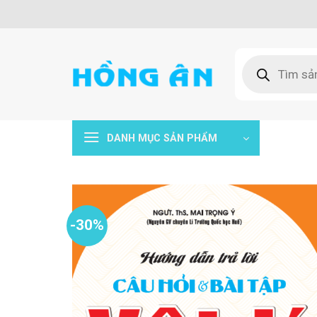
Skip
to
content
Tìm
kiếm
sản
phẩm
DANH MỤC SẢN PHẨM
-30%