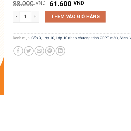
Giá
Giá
88.000
VND
61.600
VND
gốc
hiện
Hướng dẫn trả lời câu hỏi và bài tập Vật lí 10 (biên soạn 
là:
tại
THÊM VÀO GIỎ HÀNG
88.000 VND.
là:
61.600 VND.
Danh mục:
Cấp 3
,
Lớp 10
,
Lớp 10 (theo chương trình GDPT mới)
,
Sách
,
V