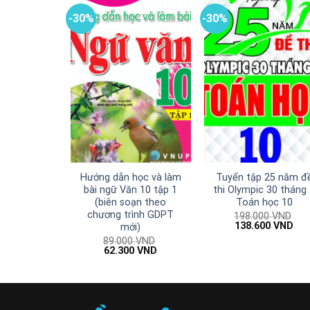
-30%
-30%
Hướng dẫn học và làm
Tuyển tập 25 năm đ
bài ngữ Văn 10 tập 1
thi Olympic 30 tháng
(biên soạn theo
Toán học 10
chương trình GDPT
198.000
VND
Giá
Giá
138.600
VND
mới)
gốc
hiệ
89.000
VND
là:
tại
Giá
Giá
62.300
VND
198.000 VND.
là:
gốc
hiện
138
là:
tại
89.000 VND.
là:
62.300 VND.