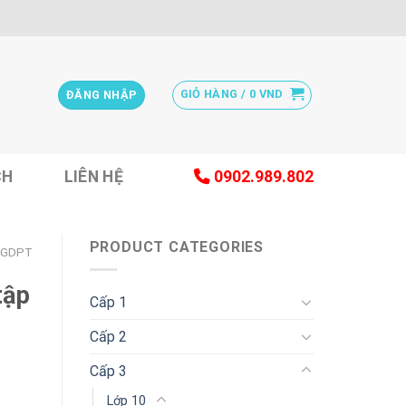
GIỎ HÀNG /
0
VND
ĐĂNG NHẬP
CH
LIÊN HỆ
0902.989.802
PRODUCT CATEGORIES
 GDPT
tập
Cấp 1
Cấp 2
Cấp 3
Lớp 10