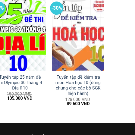
0%
-30%
Tuyển tập 25 năm đề
Tuyển tập đề kiểm tra
hi Olympic 30 tháng 4
môn Hóa học 10 (dùng
Địa lí 10
chung cho các bộ SGK
hiện hành)
150.000
VND
Giá
Giá
105.000
VND
128.000
VND
gốc
hiện
Giá
Giá
89.600
VND
là:
tại
gốc
hiện
150.000 VND.
là:
là:
tại
105.000 VND.
128.000 VND.
là:
89.600 VND.