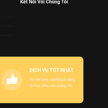
Kết Nối Với Chúng Tôi
DỊCH VỤ TỐT NHẤT
Sự hài lòng của khách hàng
là mục tiêu của chúng tôi