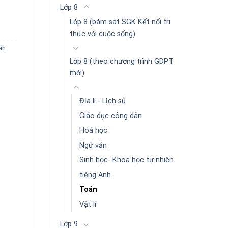
KN) số lượng
Lớp 8
Lớp 8 (bám sát SGK Kết nối tri
thức với cuộc sống)
án
Lớp 8 (theo chương trình GDPT
mới)
Địa lí - Lịch sử
Giáo dục công dân
Hoá học
Ngữ văn
Sinh học- Khoa học tự nhiên
tiếng Anh
Toán
Vật lí
Lớp 9