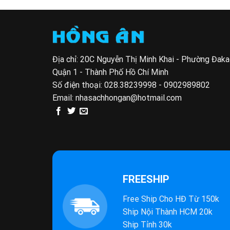
185.000 VND.
là:
59.500 VND.
Địa chỉ: 20C Nguyễn Thị Minh Khai - Phường Đak
Quận 1 - Thành Phố Hồ Chí Minh
Số điện thoại:
028.38239998 - 0902989802
Email:
nhasachhongan@hotmail.com
FREESHIP
Free Ship Cho HĐ Từ 150k
Ship Nội Thành HCM 20k
Ship Tỉnh 30k