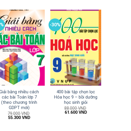
0%
-30%
Giải bằng nhiều cách
400 bài tập chọn lọc
các bài Toán lớp 7
Hóa học 9 – bồi dưỡng
(theo chương trình
học sinh giỏi
GDPT mới)
88.000
VND
Giá
Giá
61.600
VND
79.000
VND
gốc
hiện
Giá
Giá
55.300
VND
là:
tại
gốc
hiện
88.000 VND.
là:
là:
tại
61.600 VND.
79.000 VND.
là: