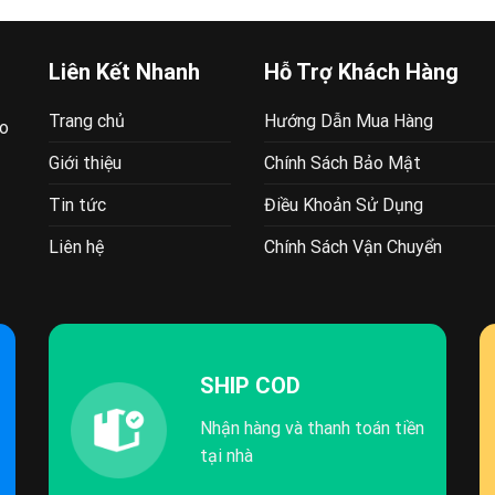
87.500 VND.
79.000 VND.
là:
55.300 VND.
Liên Kết Nhanh
Hỗ Trợ Khách Hàng
Trang chủ
Hướng Dẫn Mua Hàng
ao
Giới thiệu
Chính Sách Bảo Mật
Tin tức
Điều Khoản Sử Dụng
Liên hệ
Chính Sách Vận Chuyển
SHIP COD
Nhận hàng và thanh toán tiền
tại nhà