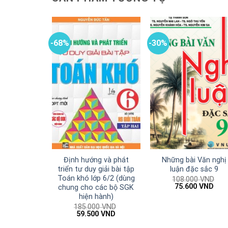
-68%
-30%
Định hướng và phát
Những bài Văn nghị
triển tư duy giải bài tập
luận đặc sắc 9
Toán khó lớp 6/2 (dùng
108.000
VND
Giá
Giá
75.600
VND
chung cho các bộ SGK
gốc
hiện
hiện hành)
là:
tại
185.000
VND
108.000 VND.
là:
Giá
Giá
59.500
VND
75.6
gốc
hiện
là:
tại