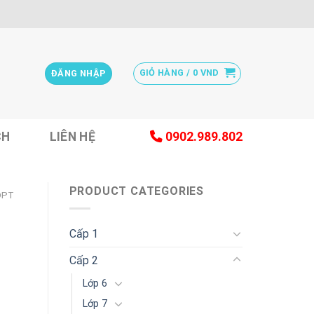
GIỎ HÀNG /
0
VND
ĐĂNG NHẬP
CH
LIÊN HỆ
0902.989.802
PRODUCT CATEGORIES
DPT
Cấp 1
Cấp 2
Lớp 6
Lớp 7