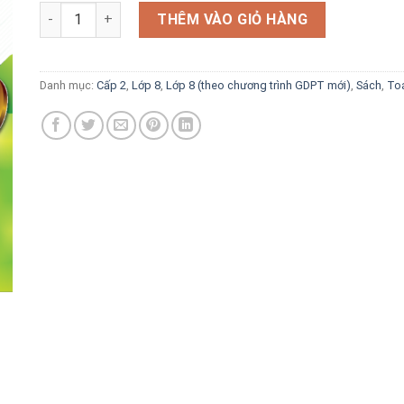
gốc
hiện
Giúp em giỏi Toán 8 tập 2 - theo chương trình GDPT mới (
là:
tại
THÊM VÀO GIỎ HÀNG
85.000 VND.
là:
59.500 VND.
Danh mục:
Cấp 2
,
Lớp 8
,
Lớp 8 (theo chương trình GDPT mới)
,
Sách
,
To