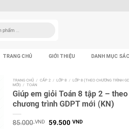
TRANG CHỦ
GIỚI THIỆU
DANH MỤC SÁ
TRANG CHỦ
/
CẤP 2
/
LỚP 8
/
LỚP 8 (THEO CHƯƠNG TRÌNH G
MỚI)
/
TOÁN
Giúp em giỏi Toán 8 tập 2 – theo
chương trình GDPT mới (KN)
Giá
Giá
85.000
VND
59.500
VND