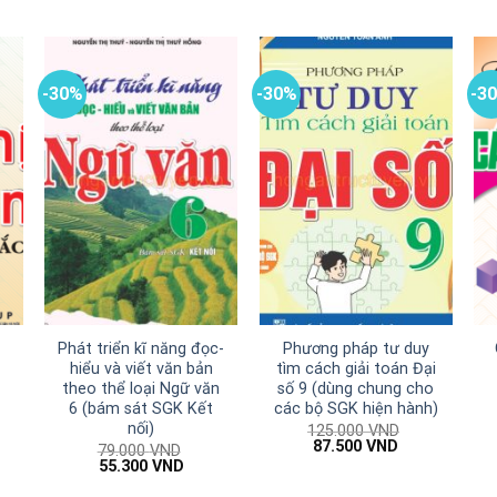
-30%
-30%
-3
Phát triển kĩ năng đọc-
Phương pháp tư duy
hiểu và viết văn bản
tìm cách giải toán Đại
theo thể loại Ngữ văn
số 9 (dùng chung cho
6 (bám sát SGK Kết
các bộ SGK hiện hành)
nối)
125.000
VND
Giá
Giá
87.500
VND
79.000
VND
gốc
hiện
Giá
Giá
55.300
VND
00 VND.
là:
tại
gốc
hiện
125.000 VND.
là:
là:
tại