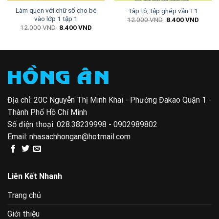
Làm quen với chữ số cho bé
Tâp tô, tập ghép vần T1
vào lớp 1 tập 1
Giá
Giá
12.000
VND
8.400
VND
gốc
hiện
Giá
Giá
12.000
VND
8.400
VND
là:
tại
gốc
hiện
12.000 VND.
là:
là:
tại
8.400 
12.000 VND.
là:
0 VND.
8.400 VND.
Địa chỉ: 20C Nguyễn Thị Minh Khai - Phường Đakao Quận 1 -
Thành Phố Hồ Chí Minh
Số điện thoại:
028.38239998 - 0902989802
Email:
nhasachhongan@hotmail.com
Liên Kết Nhanh
Trang chủ
Giới thiệu