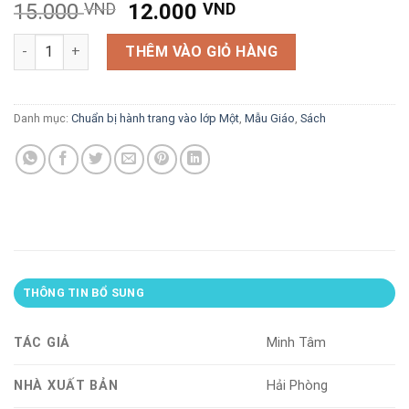
Giá
Giá
15.000
VND
12.000
VND
gốc
hiện
Chuẩn bị hành trang vào lớp 1 : bé luyện viết chữ (dành cho trẻ
là:
tại
THÊM VÀO GIỎ HÀNG
15.000 VND.
là:
12.000 VND.
Danh mục:
Chuẩn bị hành trang vào lớp Một
,
Mẫu Giáo
,
Sách
THÔNG TIN BỔ SUNG
TÁC GIẢ
Minh Tâm
NHÀ XUẤT BẢN
Hải Phòng