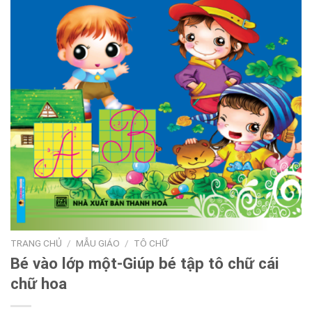
TRANG CHỦ
/
MẪU GIÁO
/
TÔ CHỮ
Bé vào lớp một-Giúp bé tập tô chữ cái
chữ hoa