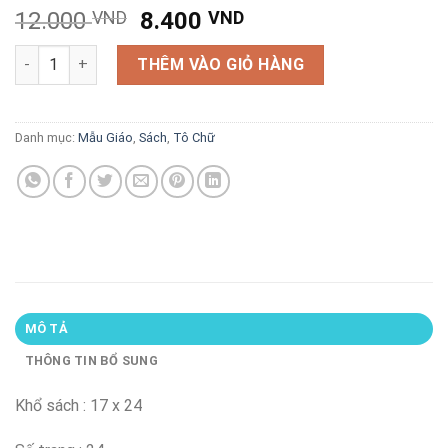
Giá
Giá
12.000
VND
8.400
VND
gốc
hiện
Bé vào lớp một-Giúp bé tập tô chữ cái chữ hoa số lượng
là:
tại
THÊM VÀO GIỎ HÀNG
12.000 VND.
là:
8.400 VND.
Danh mục:
Mẫu Giáo
,
Sách
,
Tô Chữ
MÔ TẢ
THÔNG TIN BỔ SUNG
Khổ sách : 17 x 24