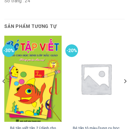
Số trang : 24
SẢN PHẨM TƯƠNG TỰ
-30%
-20%
Bé tập viết tập 2 (dành cho
Bé tập tô màu-Dụng cụ học