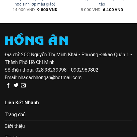
học sinh lớp mẫu giáo)
tập
Giá
Giá
Giá
Giá
14.000
VND
9.800
VND
8.000
VND
6.400
VND
gốc
hiện
gốc
hiện
là:
tại
là:
tại
 VND.
14.000 VND.
là:
8.000 VND.
là:
9.800 VND.
6.400 
Địa chỉ: 20C Nguyễn Thị Minh Khai - Phường Đakao Quận 1 -
Thành Phố Hồ Chí Minh
Số điện thoại:
028.38239998 - 0902989802
Email:
nhasachhongan@hotmail.com
Liên Kết Nhanh
Trang chủ
Giới thiệu