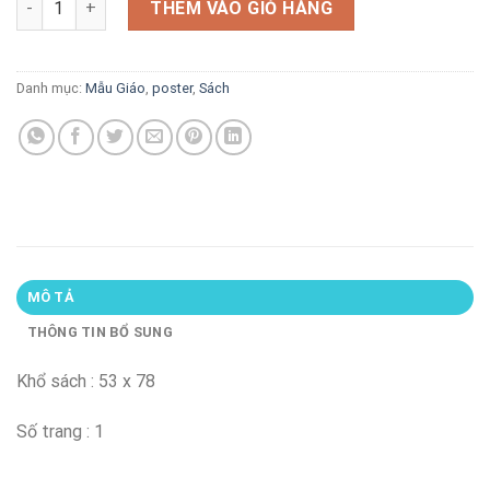
là:
tại
THÊM VÀO GIỎ HÀNG
12.000 VND.
là:
8.400 VND.
Danh mục:
Mẫu Giáo
,
poster
,
Sách
MÔ TẢ
THÔNG TIN BỔ SUNG
Khổ sách : 53 x 78
Số trang : 1