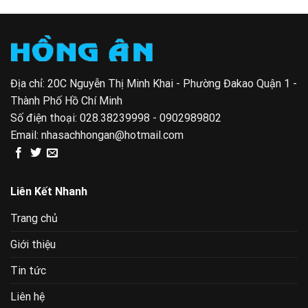
0 VND.
6.400 VND.
8.400 
Địa chỉ: 20C Nguyễn Thị Minh Khai - Phường Đakao Quận 1 -
Thành Phố Hồ Chí Minh
Số điện thoại:
028.38239998 - 0902989802
Email:
nhasachhongan@hotmail.com
Liên Kết Nhanh
Trang chủ
Giới thiệu
Tin tức
Liên hệ