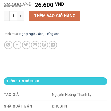
Giá
Giá
38.000
VND
26.600
VND
gốc
hiện
612 động từ bấy quy tắc và cách dùng các thì trong tiếng Anh 
là:
tại
THÊM VÀO GIỎ HÀNG
38.000 VND.
là:
26.600 VND.
Danh mục:
Ngoại Ngữ
,
Sách
,
Tiếng Anh
THÔNG TIN BỔ SUNG
TÁC GIẢ
Nguyễn Hoàng Thanh Ly
NHÀ XUẤT BẢN
ĐHQGHN