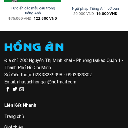
Từ điển các mẫu câu trong
Ngữ pháp Tiếng Anh cơ bản
tiếng Anh
Giá
Giá
20.000
VND
16.000
VND
gốc
hiện
Giá
Giá
175.000
VND
122.500
VND
là:
tại
gốc
hiện
20.000 VND.
là:
là:
tại
00 VND.
16.00
175.000 VND.
là:
122.500 VND.
Địa chỉ: 20C Nguyễn Thị Minh Khai - Phường Đakao Quận 1 -
Thành Phố Hồ Chí Minh
Số điện thoại:
028.38239998 - 0902989802
Email:
nhasachhongan@hotmail.com
Liên Kết Nhanh
Trang chủ
Giới thiệu