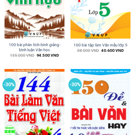
100 bài phân tích-bình giảng-
100 bài tập làm Văn mẫu lớp 5
bình luận Văn học
Giá
Giá
58.000
VND
40.600
VND
gốc
hiện
Giá
Giá
135.000
VND
94.500
VND
là:
tại
gốc
hiện
58.000 VND.
là:
là:
tại
40.60
135.000 VND.
là:
94.500 VND.
-30%
-30%