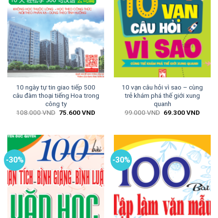
10 ngày tự tin giao tiếp 500
10 vạn câu hỏi vì sao – cùng
câu đàm thoại tiếng Hoa trong
trẻ khám phá thế giới xung
công ty
quanh
Giá
Giá
Giá
Giá
108.000
VND
75.600
VND
99.000
VND
69.300
VND
gốc
hiện
gốc
hiện
là:
tại
là:
tại
108.000 VND.
là:
99.000 VND.
là:
75.600 VND.
69.30
-30%
-30%