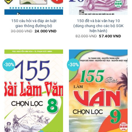
150 câu hỏi và đáp án luật
150 đề và bài văn hay 10
giao thông đường bộ
(dùng chung cho các bộ SGK
hiện hành)
Giá
Giá
30.000
VND
24.000
VND
gốc
hiện
Giá
Giá
82.000
VND
57.400
VND
là:
tại
gốc
hiện
30.000 VND.
là:
là:
tại
24.000 VND.
82.000 VND.
là:
57.40
-30%
-30%