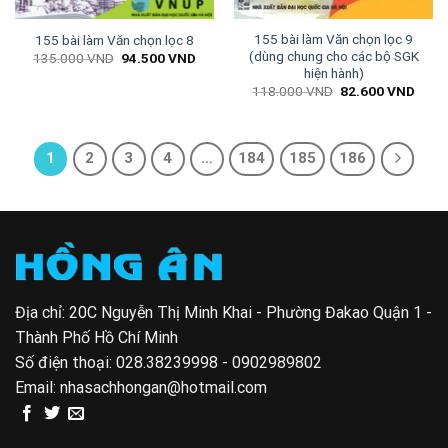
155 bài làm Văn chọn lọc 9
155 bài làm Văn chọn lọc 8
(dùng chung cho các bộ SGK
Giá
Giá
135.000
VND
94.500
VND
gốc
hiện
hiện hành)
là:
tại
Giá
Giá
118.000
VND
82.600
VND
135.000 VND.
là:
gốc
hiện
94.500 VND.
là:
tại
118.000 VND.
là:
82.6
1
2
3
4
…
184
185
186
Địa chỉ: 20C Nguyễn Thị Minh Khai - Phường Đakao Quận 1 -
Thành Phố Hồ Chí Minh
Số điện thoại:
028.38239998 - 0902989802
Email:
nhasachhongan@hotmail.com