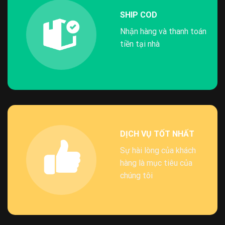
SHIP COD
Nhận hàng và thanh toán
tiền tại nhà
DỊCH VỤ TỐT NHẤT
Sự hài lòng của khách
hàng là mục tiêu của
chúng tôi