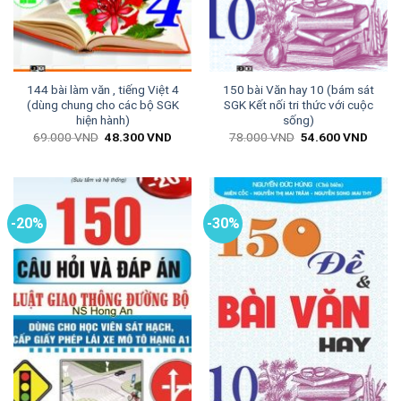
144 bài làm văn , tiếng Việt 4
150 bài Văn hay 10 (bám sát
(dùng chung cho các bộ SGK
SGK Kết nối tri thức với cuộc
hiện hành)
sống)
Giá
Giá
Giá
Giá
69.000
VND
48.300
VND
78.000
VND
54.600
VND
gốc
hiện
gốc
hiện
là:
tại
là:
tại
69.000 VND.
là:
78.000 VND.
là:
48.300 VND.
54.60
-20%
-30%