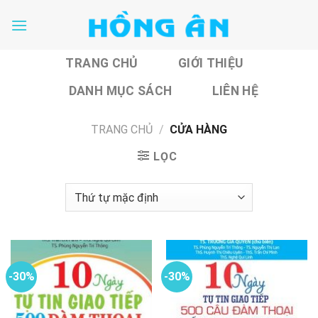
Skip
to
content
TRANG CHỦ
GIỚI THIỆU
DANH MỤC SÁCH
LIÊN HỆ
TRANG CHỦ
/
CỬA HÀNG
LỌC
-30%
-30%