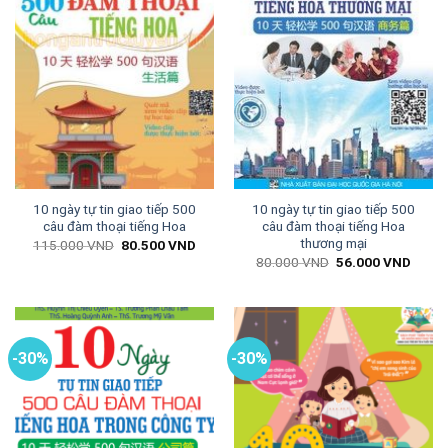
10 ngày tự tin giao tiếp 500
10 ngày tự tin giao tiếp 500
câu đàm thoại tiếng Hoa
câu đàm thoại tiếng Hoa
thương mại
Giá
Giá
115.000
VND
80.500
VND
gốc
hiện
Giá
Giá
80.000
VND
56.000
VND
là:
tại
gốc
hiện
115.000 VND.
là:
là:
tại
80.500 VND.
80.000 VND.
là:
56.00
-30%
-30%