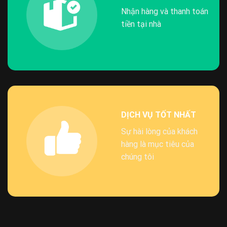
Nhận hàng và thanh toán
tiền tại nhà
DỊCH VỤ TỐT NHẤT
Sự hài lòng của khách
hàng là mục tiêu của
chúng tôi