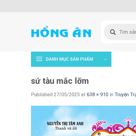
Skip
to
content
Tìm
kiếm
sản
phẩm
DANH MỤC SẢN PHẨM
sứ tàu mắc lỡm
Published
27/05/2025
at
638 × 910
in
Truyện Tr