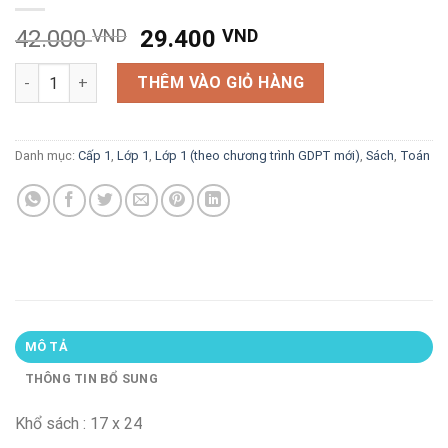
Giá
Giá
42.000
VND
29.400
VND
gốc
hiện
Vở ô li bài tập Toán lớp 1 quyển 1 (biên soạn theo chương trì
là:
tại
THÊM VÀO GIỎ HÀNG
42.000 VND.
là:
29.400 VND.
Danh mục:
Cấp 1
,
Lớp 1
,
Lớp 1 (theo chương trình GDPT mới)
,
Sách
,
Toán
MÔ TẢ
THÔNG TIN BỔ SUNG
Khổ sách : 17 x 24