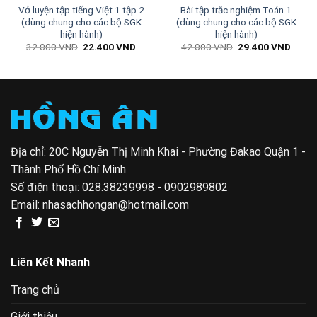
Vở luyện tập tiếng Việt 1 tập 2
Bài tập trắc nghiệm Toán 1
(dùng chung cho các bộ SGK
(dùng chung cho các bộ SGK
hiện hành)
hiện hành)
Giá
Giá
Giá
Giá
32.000
VND
22.400
VND
42.000
VND
29.400
VND
gốc
hiện
gốc
hiện
là:
tại
là:
tại
32.000 VND.
là:
42.000 VND.
là:
00 VND.
22.400 VND.
29.40
Địa chỉ: 20C Nguyễn Thị Minh Khai - Phường Đakao Quận 1 -
Thành Phố Hồ Chí Minh
Số điện thoại:
028.38239998 - 0902989802
Email:
nhasachhongan@hotmail.com
Liên Kết Nhanh
Trang chủ
Giới thiệu