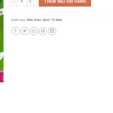
là:
tại
THÊM VÀO GIỎ HÀNG
10.000 VND.
là:
8.000 VND.
Danh mục:
Mẫu Giáo
,
Sách
,
Tô Màu