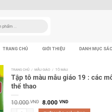
TRANG CHỦ
GIỚI THIỆU
DANH MỤC SÁ
TRANG CHỦ
/
MẪU GIÁO
/
TÔ MÀU
Tập tô màu mẫu giáo 19 : các m
thể thao
Giá
Giá
10.000
VND
8.000
VND
gốc
hiện
Tập tô màu mẫu giáo 19 : các môn thể thao số lượng