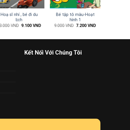
Hoạ sĩ nhí , bé đi du
Bé tập tô màu-Hoạt
lịch
hình 1
Giá
Giá
Giá
Giá
3.000
VND
9.100
VND
9.000
VND
7.200
VND
gốc
hiện
gốc
hiện
là:
tại
là:
tại
13.000 VND.
là:
9.000 VND.
là:
ND.
9.100 VND.
7.200 VND.
Kết Nối Với Chúng Tôi