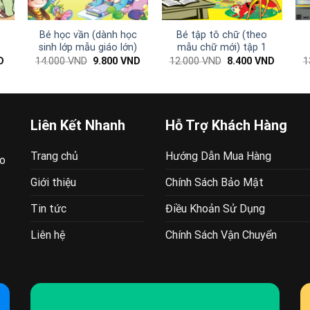
t
Bé học vần (dành học
Bé tập tô chữ (theo
sinh lớp mẫu giáo lớn)
mẫu chữ mới) tập 1
Giá
Giá
Giá
Giá
Giá
D
14.000
VND
9.800
VND
12.000
VND
8.400
VND
1
hiện
gốc
hiện
gốc
hiện
tại
là:
tại
là:
tại
.
là:
14.000 VND.
là:
12.000 VND.
là:
7.200 VND.
9.800 VND.
8.400 V
Liên Kết Nhanh
Hỗ Trợ Khách Hàng
Trang chủ
Hướng Dẫn Mua Hàng
ao
Giới thiệu
Chính Sách Bảo Mật
Tin tức
Điều Khoản Sử Dụng
Liên hệ
Chính Sách Vận Chuyển