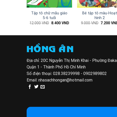
Tập tô chữ mẫu giáo
Bé tập tô màu-Hoạ
5-6 tuổi
hình 2
Giá
Giá
Giá
12.000
VND
8.400
VND
9.000
VND
7.200
VN
gốc
hiện
gốc
là:
tại
là:
12.000 VND.
là:
9.000 VND
8.400 VND.
Địa chỉ: 20C Nguyễn Thị Minh Khai - Phường Đak
Quận 1 - Thành Phố Hồ Chí Minh
Số điện thoại:
028.38239998 - 0902989802
Email:
nhasachhongan@hotmail.com