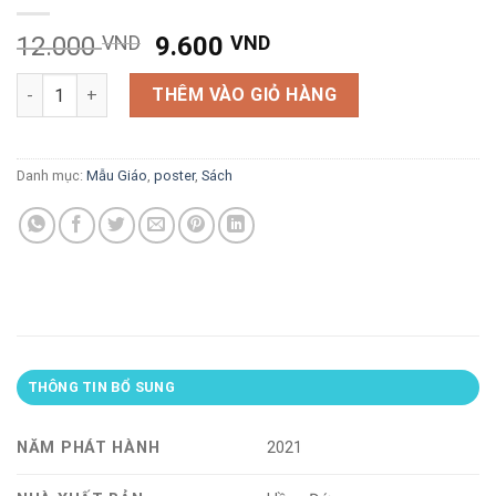
Giá
Giá
12.000
VND
9.600
VND
gốc
hiện
Học tiếng Anh qua hình ảnh : những hoạt động tốt số lượng
là:
tại
THÊM VÀO GIỎ HÀNG
12.000 VND.
là:
9.600 VND.
Danh mục:
Mẫu Giáo
,
poster
,
Sách
THÔNG TIN BỔ SUNG
NĂM PHÁT HÀNH
2021