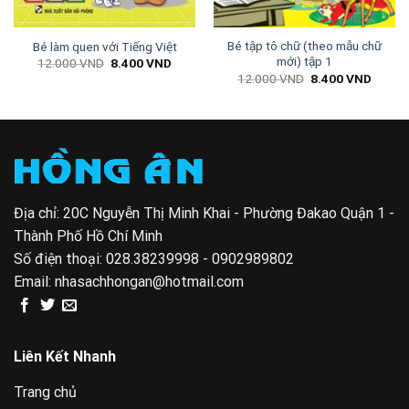
Bé tập tô chữ (theo mẫu chữ
Bé làm quen với Tiếng Việt
mới) tập 1
Giá
Giá
12.000
VND
8.400
VND
gốc
hiện
Giá
Giá
12.000
VND
8.400
VND
là:
tại
gốc
hiện
12.000 VND.
là:
là:
tại
0 VND.
8.400 VND.
12.000 VND.
là:
8.400 
Địa chỉ: 20C Nguyễn Thị Minh Khai - Phường Đakao Quận 1 -
Thành Phố Hồ Chí Minh
Số điện thoại:
028.38239998 - 0902989802
Email:
nhasachhongan@hotmail.com
Liên Kết Nhanh
Trang chủ