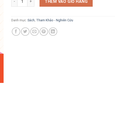
là:
tại
THÊM VÀO GIỎ HÀNG
58.000 VND.
là:
40.600 VND.
Danh mục:
Sách
,
Tham Khảo - Nghiên Cứu