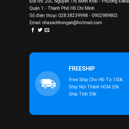
Địa chỉ: 20C Nguyễn Thị Minh Khai - Phường Đak
Quận 1 - Thành Phố Hồ Chí Minh
Số điện thoại:
028.38239998 - 0902989802
Email:
nhasachhongan@hotmail.com
FREESHIP
Free Ship Cho HĐ Từ 150k
Ship Nội Thành HCM 20k
Ship Tỉnh 30k