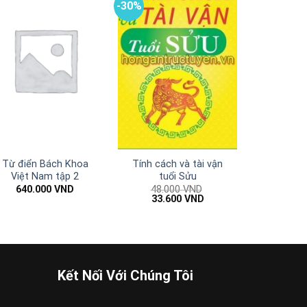
-30%
Từ điển Bách Khoa
Tính cách và tài vận
Việt Nam tập 2
tuổi Sửu
640.000
VND
48.000
VND
Giá
Giá
33.600
VND
gốc
hiện
là:
tại
48.000 VND.
là:
33.600 VND.
Kết Nối Với Chúng Tôi