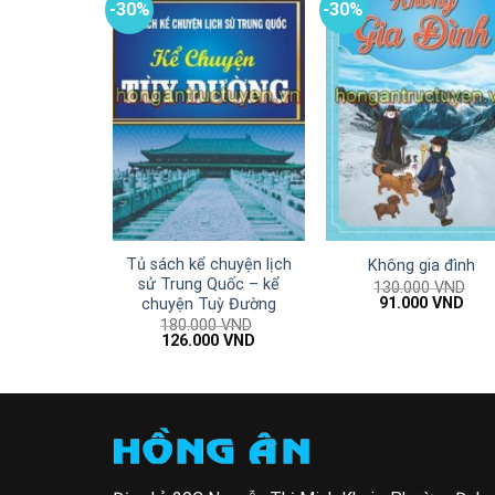
-30%
-30%
Tủ sách kể chuyện lịch
Không gia đình
sử Trung Quốc – kể
130.000
VND
Giá
Giá
91.000
VND
chuyện Tuỳ Đường
gốc
hiện
180.000
VND
là:
tại
Giá
Giá
126.000
VND
130.000 VND.
là:
gốc
hiện
91.0
là:
tại
180.000 VND.
là:
126.000 VND.