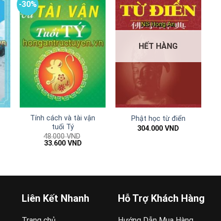
-30%
HẾT HÀNG
Tính cách và tài vận
Phật học từ điển
tuổi Tý
304.000
VND
48.000
VND
Giá
Giá
33.600
VND
gốc
hiện
là:
tại
00 VND.
48.000 VND.
là:
33.600 VND.
Liên Kết Nhanh
Hỗ Trợ Khách Hàng
Trang chủ
Hướng Dẫn Mua Hàng