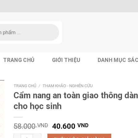
TRANG CHỦ
GIỚI THIỆU
DANH MỤC SÁ
TRANG CHỦ
/
THAM KHẢO - NGHIÊN CỨU
Cẩm nang an toàn giao thông dà
cho học sinh
Giá
Giá
58.000
VND
40.600
VND
gốc
hiện
Cẩm nang an toàn giao thông dành cho học sinh số lượng