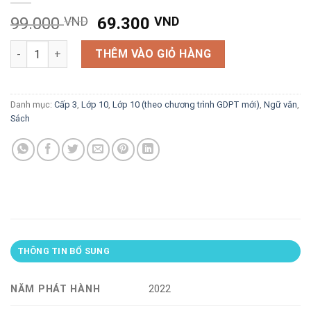
Giá
Giá
99.000
VND
69.300
VND
gốc
hiện
199 đề & bài Văn hay 10 (dùng chung cho các bộ SGK hiện hàn
là:
tại
THÊM VÀO GIỎ HÀNG
99.000 VND.
là:
69.300 VND.
Danh mục:
Cấp 3
,
Lớp 10
,
Lớp 10 (theo chương trình GDPT mới)
,
Ngữ văn
,
Sách
THÔNG TIN BỔ SUNG
NĂM PHÁT HÀNH
2022