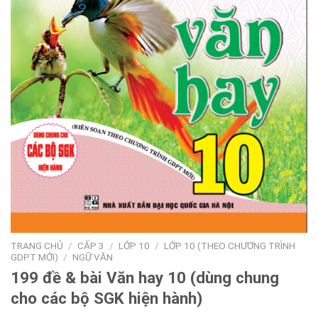
TRANG CHỦ
/
CẤP 3
/
LỚP 10
/
LỚP 10 (THEO CHƯƠNG TRÌNH
GDPT MỚI)
/
NGỮ VĂN
199 đề & bài Văn hay 10 (dùng chung
cho các bộ SGK hiện hành)