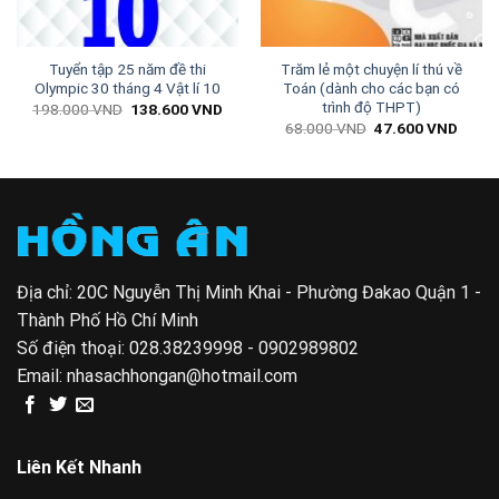
Tuyển tập 25 năm đề thi
Trăm lẻ một chuyện lí thú về
Olympic 30 tháng 4 Vật lí 10
Toán (dành cho các bạn có
trình độ THPT)
Giá
Giá
198.000
VND
138.600
VND
gốc
hiện
Giá
Giá
68.000
VND
47.600
VND
là:
tại
n
gốc
hiện
198.000 VND.
là:
là:
tại
138.600 VND.
68.000 VND.
là:
600 VND.
47.60
Địa chỉ: 20C Nguyễn Thị Minh Khai - Phường Đakao Quận 1 -
Thành Phố Hồ Chí Minh
Số điện thoại:
028.38239998 - 0902989802
Email:
nhasachhongan@hotmail.com
Liên Kết Nhanh