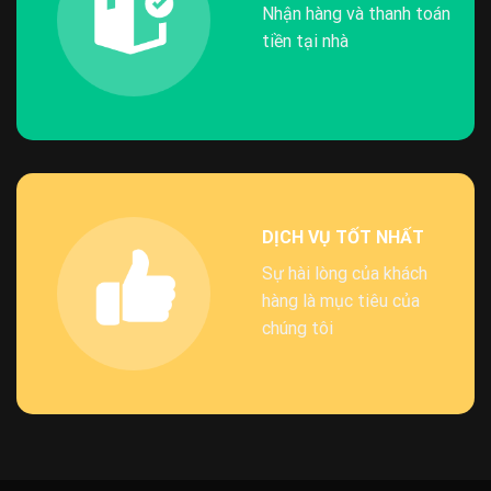
Nhận hàng và thanh toán
tiền tại nhà
DỊCH VỤ TỐT NHẤT
Sự hài lòng của khách
hàng là mục tiêu của
chúng tôi