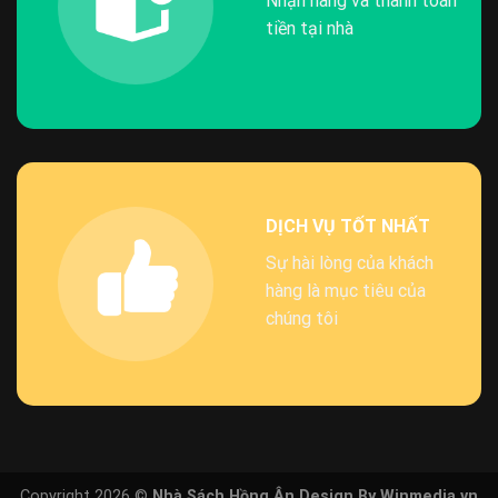
Nhận hàng và thanh toán
tiền tại nhà
DỊCH VỤ TỐT NHẤT
Sự hài lòng của khách
hàng là mục tiêu của
chúng tôi
Copyright 2026 ©
Nhà Sách Hồng Ân Design By Winmedia.vn