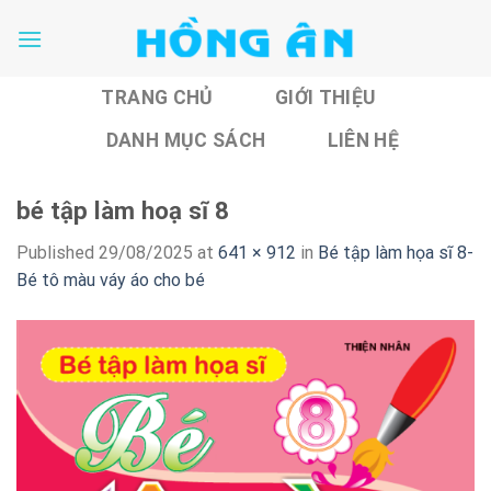
Skip
to
content
TRANG CHỦ
GIỚI THIỆU
DANH MỤC SÁCH
LIÊN HỆ
bé tập làm hoạ sĩ 8
Published
29/08/2025
at
641 × 912
in
Bé tập làm họa sĩ 8-
Bé tô màu váy áo cho bé