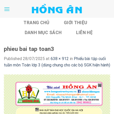
Skip
to
content
TRANG CHỦ
GIỚI THIỆU
DANH MỤC SÁCH
LIÊN HỆ
phieu bai tap toan3
Published
28/07/2025
at
638 × 912
in
Phiếu bài tập cuối
tuần môn Toán lớp 3 (dùng chung cho các bộ SGK hiện hành)