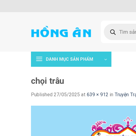
Skip
to
content
Tìm
kiếm
sản
phẩm
DANH MỤC SẢN PHẨM
chọi trâu
Published
27/05/2025
at
639 × 912
in
Truyện Tr