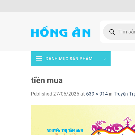
Skip
to
content
Tìm
kiếm
sản
phẩm
DANH MỤC SẢN PHẨM
tiền mua
Published
27/05/2025
at
639 × 914
in
Truyện Tr