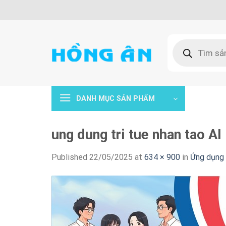
Skip
to
content
Tìm
kiếm
sản
phẩm
DANH MỤC SẢN PHẨM
ung dung tri tue nhan tao AI
Published
22/05/2025
at
634 × 900
in
Ứng dụng t