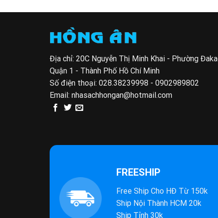
Địa chỉ: 20C Nguyễn Thị Minh Khai - Phường Đak
Quận 1 - Thành Phố Hồ Chí Minh
Số điện thoại:
028.38239998 - 0902989802
Email:
nhasachhongan@hotmail.com
FREESHIP
Free Ship Cho HĐ Từ 150k
Ship Nội Thành HCM 20k
Ship Tỉnh 30k