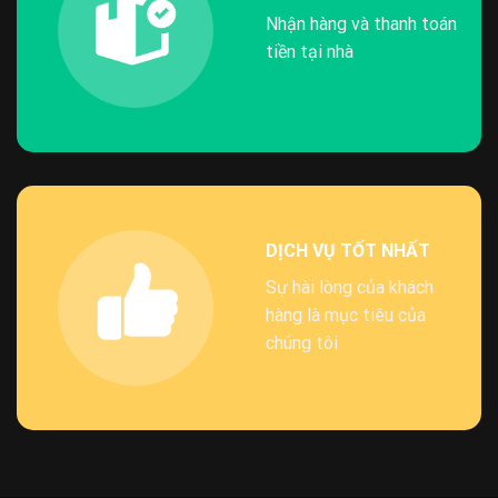
Nhận hàng và thanh toán
tiền tại nhà
DỊCH VỤ TỐT NHẤT
Sự hài lòng của khách
hàng là mục tiêu của
chúng tôi